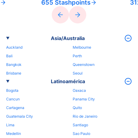
655 Stashpoints
31
Asia/Australia
Auckland
Melbourne
Bali
Perth
Bangkok
Queenstown
Brisbane
Seoul
Latinoamérica
Bogota
Oaxaca
Cancun
Panama City
Cartagena
Quito
Guatemala City
Rio de Janeiro
Lima
Santiago
Medellin
Sao Paulo