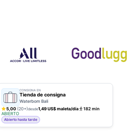
CONSIGNA EN
Tienda de consigna
Waterbom Bali
5,00
(20+)
1,49 US$ maleta/día
182 min
5,
desde
ABIERTO
ABIE
Abierto hasta tarde