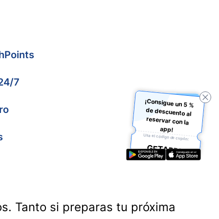
hPoints
 24/7
¡Consigue un 5 %
de descuento al
reservar con la
ro
app!
s
Usa el código de cupón:
GETAPP5
os. Tanto si preparas tu próxima