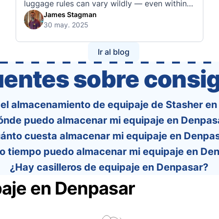
luggage rules can vary wildly — even within
the same country or alliance. That’s why
James Stagman
30 may. 2025
we’ve created a detailed set of guides to help
you navigate the cabin and checked baggage
policies of over 30 international …
Ir al blog
uentes sobre consig
 el almacenamiento de equipaje de Stasher e
ónde puedo almacenar mi equipaje en Denpas
ánto cuesta almacenar mi equipaje en Denpa
o tiempo puedo almacenar mi equipaje en De
¿Hay casilleros de equipaje en Denpasar?
paje en Denpasar