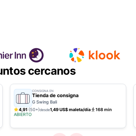
untos cercanos
CONSIGNA EN
Tienda de consigna
G Swing Bali
4,91
(50+)
1,49 US$ maleta/día
168 min
desde
ABIERTO