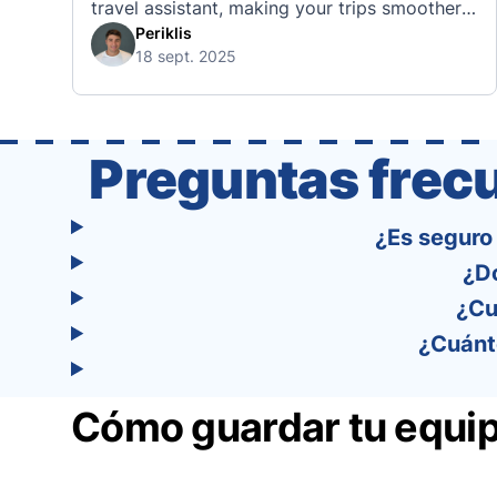
travel assistant, making your trips smoother,
smarter, and stress-free. 🧭 What Makes the
Periklis
18 sept. 2025
Tourist App Unique? Unlike standard travel
apps, Tourist combines powerful tools into
one easy-to-use platform: With Tourist, your
trip planning becomes as exciting …
Preguntas frec
¿Es seguro
¿D
¿Cu
¿Cuánt
Cómo guardar tu equi