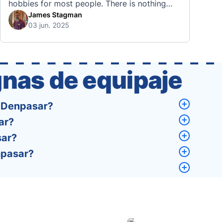
hobbies for most people. There is nothing
quite like visiting a brand new city, country,
James Stagman
03 jun. 2025
or region and experiencing the culture, the
traditions, the languages, and everything else
that a completely new …
nas de equipaje
n Denpasar?
ar?
sar?
npasar?