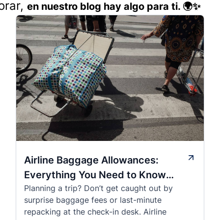
orar,
en nuestro blog hay algo para ti. 🌍✨
Airline Baggage Allowances:
Everything You Need to Know
Planning a trip? Don’t get caught out by
Before You Fly
surprise baggage fees or last-minute
repacking at the check-in desk. Airline