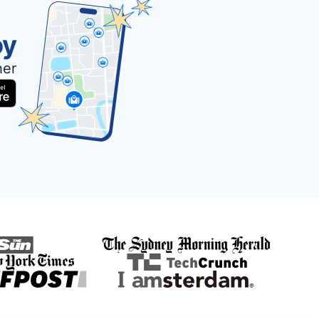
oy
her