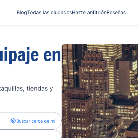
Blog
Todas las ciudades
Hazte anfitrión
Reseñas
ipaje en
quillas, tiendas y
Buscar cerca de mí