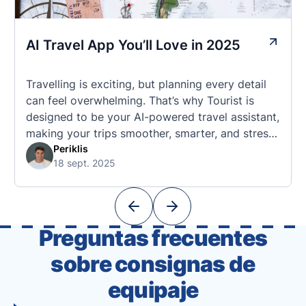
AI Travel App You’ll Love in 2025
Travelling is exciting, but planning every detail
can feel overwhelming. That’s why Tourist is
designed to be your AI-powered travel assistant,
making your trips smoother, smarter, and stress-
free. 🧭 What Makes the Tourist App Unique?
Periklis
18 sept. 2025
Unlike standard travel apps, Tourist combines
powerful tools into one easy-to-use platform:
With Tourist, your trip planning becomes as
exciting …
Preguntas frecuentes
sobre consignas de
equipaje