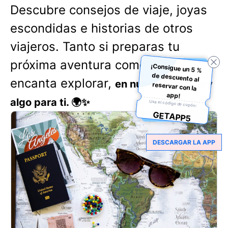
Descubre consejos de viaje, joyas
escondidas e historias de otros
viajeros. Tanto si preparas tu
próxima aventura como si te
¡Consigue un 5 %
de descuento al
reservar con la
encanta explorar,
en nuestro blog hay
app!
algo para ti. 🌍✨
Usa el código de cupón:
GETAPP5
DESCARGAR LA APP