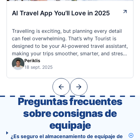
AI Travel App You’ll Love in 2025
Travelling is exciting, but planning every detail
can feel overwhelming. That’s why Tourist is
designed to be your AI-powered travel assistant,
making your trips smoother, smarter, and stress-
free. 🧭 What Makes the Tourist App Unique?
Periklis
18 sept. 2025
Unlike standard travel apps, Tourist combines
powerful tools into one easy-to-use platform:
With Tourist, your trip planning becomes as
exciting …
Preguntas frecuentes
sobre consignas de
equipaje
¿Es seguro el almacenamiento de equipaje de