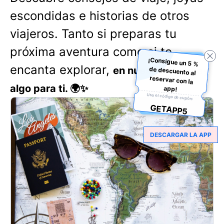
escondidas e historias de otros
viajeros. Tanto si preparas tu
próxima aventura como si te
¡Consigue un 5 %
de descuento al
reservar con la
encanta explorar,
en nuestro blog hay
algo para ti. 🌍✨
app!
Usa el código de cupón:
GETAPP5
DESCARGAR LA APP