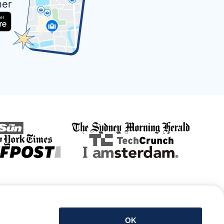
her
Descarga la app
OK