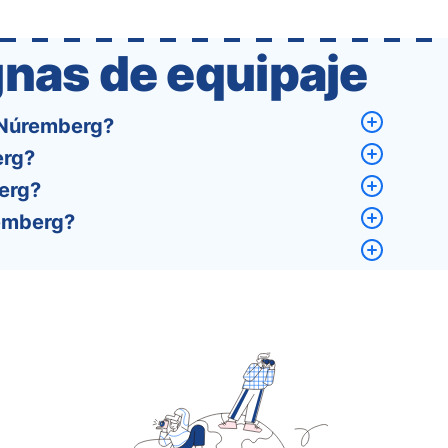
that a completely new …
nas de equipaje
 Núremberg?
erg?
erg?
emberg?