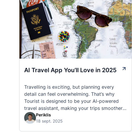
AI Travel App You’ll Love in 2025
Travelling is exciting, but planning every
detail can feel overwhelming. That’s why
Tourist is designed to be your AI-powered
travel assistant, making your trips smoother,
smarter, and stress-free. 🧭 What Makes the
Periklis
18 sept. 2025
Tourist App Unique? Unlike standard travel
apps, Tourist combines powerful tools into