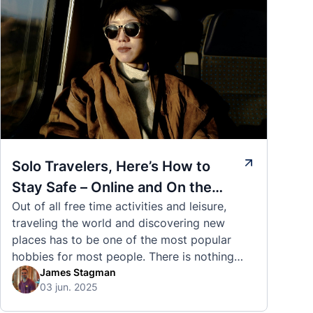
Solo Travelers, Here’s How to
Stay Safe – Online and On the
Out of all free time activities and leisure,
Road
traveling the world and discovering new
places has to be one of the most popular
hobbies for most people. There is nothing
quite like visiting a brand new city, country,
James Stagman
03 jun. 2025
or region and experiencing the culture, the
traditions, the languages, and everything else