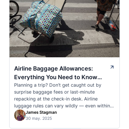
Airline Baggage Allowances:
Everything You Need to Know
Planning a trip? Don’t get caught out by
Before You Fly
surprise baggage fees or last-minute
repacking at the check-in desk. Airline
luggage rules can vary wildly — even within
the same country or alliance. That’s why
James Stagman
30 may. 2025
we’ve created a detailed set of guides to help
you navigate the cabin and checked baggage