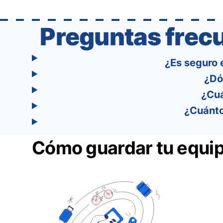
one easy-to-use platform: With Tourist, your
trip planning becomes as exciting …
Preguntas frec
¿Es seguro 
¿Dó
¿Cuá
¿Cuánto
Cómo guardar tu equi