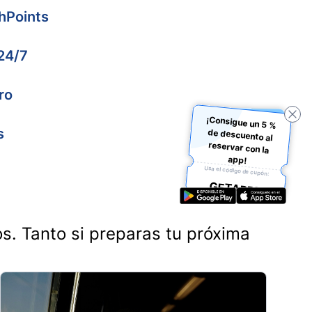
hPoints
 24/7
ro
¡Consigue un 5 %
de descuento al
reservar con la
s
app!
Usa el código de cupón:
GETAPP5
os. Tanto si preparas tu próxima