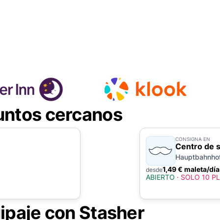
untos cercanos
CONSIGNA EN
Centro de s
Hauptbahnho
1,49 € maleta/día
desde
ABIERTO
·
SOLO 10 P
ipaje con Stasher