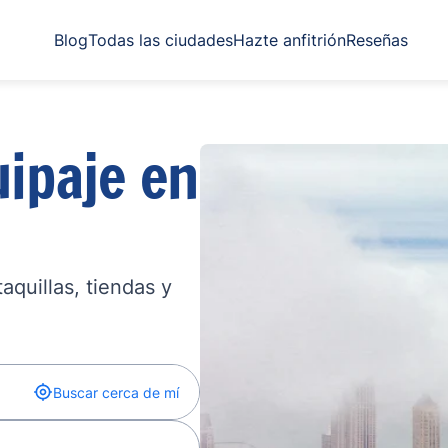
Blog
Todas las ciudades
Hazte anfitrión
Reseñas
ipaje en
quillas, tiendas y
Buscar cerca de mí