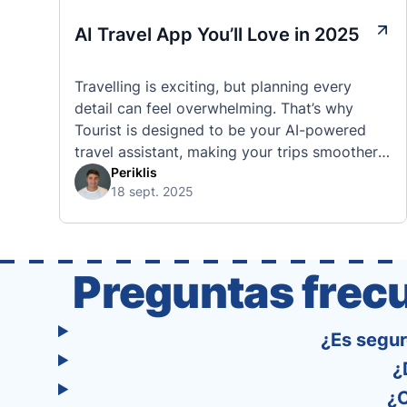
AI Travel App You’ll Love in 2025
Travelling is exciting, but planning every
detail can feel overwhelming. That’s why
Tourist is designed to be your AI-powered
travel assistant, making your trips smoother,
smarter, and stress-free. 🧭 What Makes the
Periklis
18 sept. 2025
Tourist App Unique? Unlike standard travel
apps, Tourist combines powerful tools into
one easy-to-use platform: With Tourist, your
trip planning becomes as exciting …
Preguntas frec
¿Es segur
¿
¿C