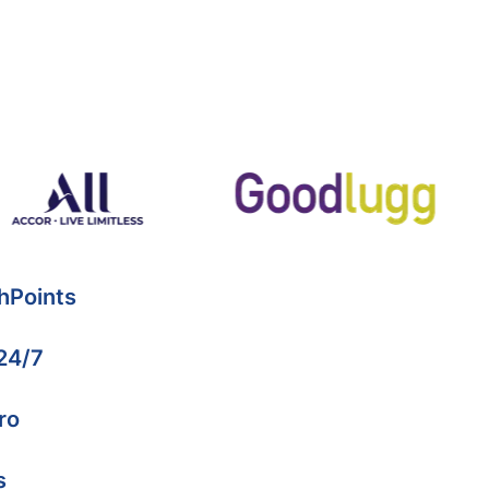
hPoints
 24/7
ro
s