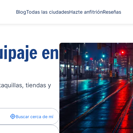
Blog
Todas las ciudades
Hazte anfitrión
Reseñas
ipaje en
quillas, tiendas y
Buscar cerca de mí