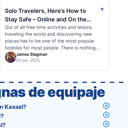
Solo Travelers, Here’s How to
Stay Safe – Online and On the
Out of all free time activities and leisure,
Road
traveling the world and discovering new
places has to be one of the most popular
hobbies for most people. There is nothing
quite like visiting a brand new city, country,
James Stagman
03 jun. 2025
or region and experiencing the culture, the
traditions, the languages, and everything else
that a completely new …
nas de equipaje
n Kassel?
l?
l?