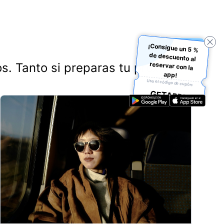
¡Consigue un 5 %
de descuento al
reservar con la
os. Tanto si preparas tu próxima
app!
Usa el código de cupón:
GETAPP5