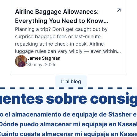
Airline Baggage Allowances:
Everything You Need to Know
Planning a trip? Don’t get caught out by
Before You Fly
surprise baggage fees or last-minute
repacking at the check-in desk. Airline
luggage rules can vary wildly — even within
the same country or alliance. That’s why
James Stagman
30 may. 2025
we’ve created a detailed set of guides to help
you navigate the cabin and checked baggage
policies of over 30 international …
Ir al blog
uentes sobre consig
o el almacenamiento de equipaje de Stasher e
Dónde puedo almacenar mi equipaje en Kasse
uánto cuesta almacenar mi equipaje en Kasse