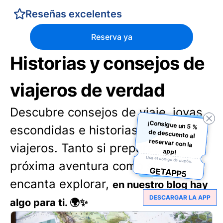
Reseñas excelentes
Reserva ya
Historias y consejos de
viajeros de verdad
Descubre consejos de viaje, joyas
¡Consigue un 5 %
de descuento al
reservar con la
escondidas e historias de otros
viajeros. Tanto si preparas tu
app!
Usa el código de cupón:
próxima aventura como si te
GETAPP5
encanta explorar,
en nuestro blog hay
DESCARGAR LA APP
algo para ti. 🌍✨