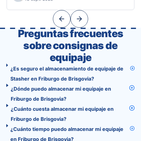
Unlike standard travel apps, Tourist combines
powerful tools into one easy-to-use platform:
With Tourist, your trip planning becomes as
exciting …
Preguntas frecuentes
sobre consignas de
equipaje
¿Es seguro el almacenamiento de equipaje de
Stasher en Friburgo de Brisgovia?
¿Dónde puedo almacenar mi equipaje en
Friburgo de Brisgovia?
¿Cuánto cuesta almacenar mi equipaje en
Friburgo de Brisgovia?
¿Cuánto tiempo puedo almacenar mi equipaje
en Friburgo de Brisgovia?