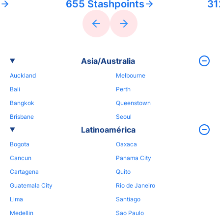
655 Stashpoints
31
Asia/Australia
Auckland
Melbourne
Bali
Perth
Bangkok
Queenstown
Brisbane
Seoul
Latinoamérica
Bogota
Oaxaca
Cancun
Panama City
Cartagena
Quito
Guatemala City
Rio de Janeiro
Lima
Santiago
Medellin
Sao Paulo