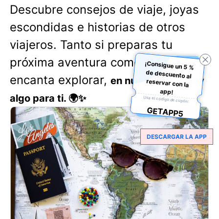
Descubre consejos de viaje, joyas
escondidas e historias de otros
viajeros. Tanto si preparas tu
próxima aventura como si te
¡Consigue un 5 %
de descuento al
reservar con la
encanta explorar,
en nuestro blog hay
app!
algo para ti. 🌍✨
Usa el código de cupón:
GETAPP5
DESCARGAR LA APP