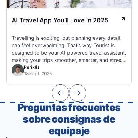
AI Travel App You’ll Love in 2025
Travelling is exciting, but planning every detail
can feel overwhelming. That’s why Tourist is
designed to be your AI-powered travel assistant,
making your trips smoother, smarter, and stress-
free. 🧭 What Makes the Tourist App Unique?
Periklis
18 sept. 2025
Unlike standard travel apps, Tourist combines
powerful tools into one easy-to-use platform:
With Tourist, your trip planning becomes as
exciting …
Preguntas frecuentes
sobre consignas de
equipaje