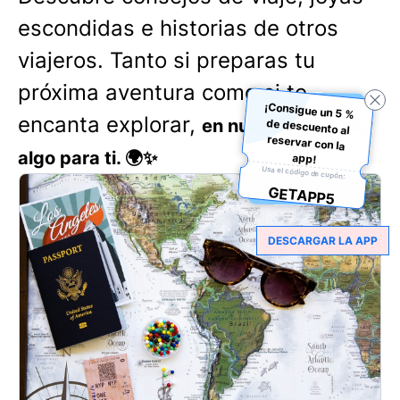
escondidas e historias de otros
viajeros. Tanto si preparas tu
próxima aventura como si te
¡Consigue un 5 %
de descuento al
reservar con la
encanta explorar,
en nuestro blog hay
algo para ti. 🌍✨
app!
Usa el código de cupón:
GETAPP5
DESCARGAR LA APP