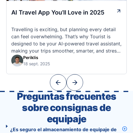
AI Travel App You’ll Love in 2025
Travelling is exciting, but planning every detail
can feel overwhelming. That’s why Tourist is
designed to be your AI-powered travel assistant,
making your trips smoother, smarter, and stress-
free. 🧭 What Makes the Tourist App Unique?
Periklis
18 sept. 2025
Unlike standard travel apps, Tourist combines
powerful tools into one easy-to-use platform:
With Tourist, your trip planning becomes as
exciting …
Preguntas frecuentes
sobre consignas de
equipaje
¿Es seguro el almacenamiento de equipaje de