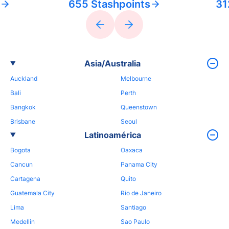
655 Stashpoints
31
Asia/Australia
Auckland
Melbourne
Bali
Perth
Bangkok
Queenstown
Brisbane
Seoul
Latinoamérica
Bogota
Oaxaca
Cancun
Panama City
Cartagena
Quito
Guatemala City
Rio de Janeiro
Lima
Santiago
Medellin
Sao Paulo