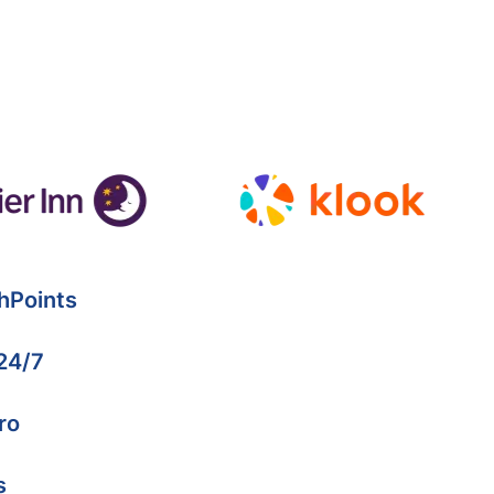
hPoints
 24/7
ro
s