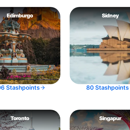
Edimburgo
Sídney
06 Stashpoints
80 Stashpoints
Toronto
Singapur