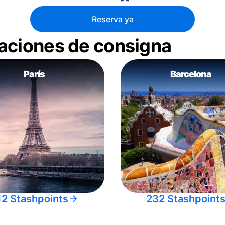
Reserva ya
aciones de consigna
París
Barcelona
12 Stashpoints
232 Stashpoint