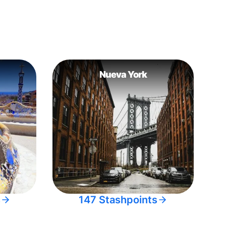
Nueva York
s
147 Stashpoints