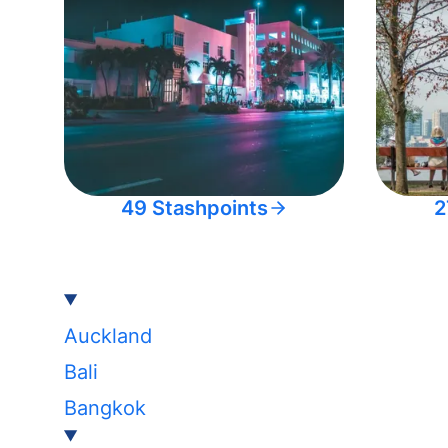
49 Stashpoints
2
Auckland
Bali
Bangkok