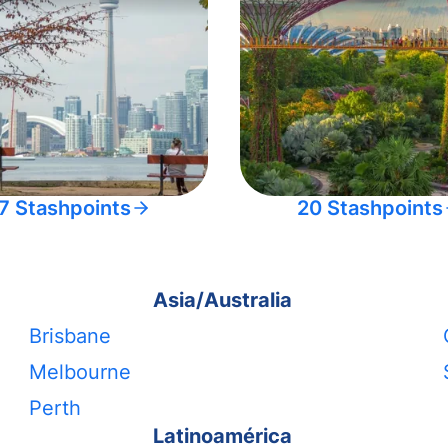
7 Stashpoints
20 Stashpoints
Asia/Australia
Brisbane
Melbourne
Perth
Latinoamérica