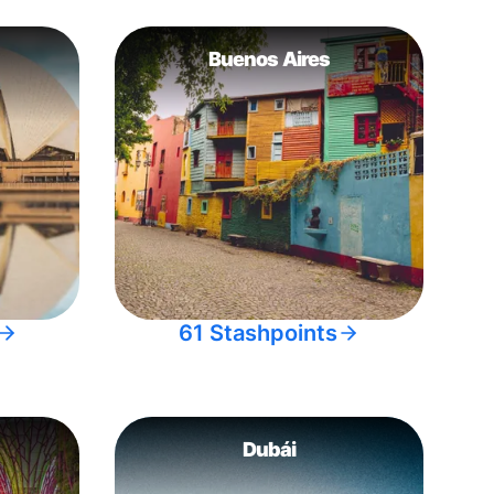
Buenos Aires
61 Stashpoints
Dubái