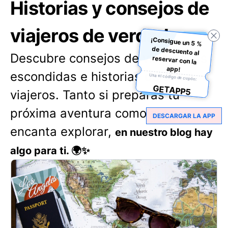
Historias y consejos de
viajeros de verdad
¡Consigue un 5 %
de descuento al
reservar con la
Descubre consejos de viaje, joyas
app!
escondidas e historias de otros
Usa el código de cupón:
GETAPP5
viajeros. Tanto si preparas tu
próxima aventura como si te
DESCARGAR LA APP
encanta explorar,
en nuestro blog hay
algo para ti. 🌍✨