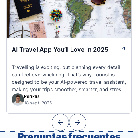
AI Travel App You’ll Love in 2025
Travelling is exciting, but planning every detail
can feel overwhelming. That’s why Tourist is
designed to be your AI-powered travel assistant,
making your trips smoother, smarter, and stress-
free. 🧭 What Makes the Tourist App Unique?
Periklis
18 sept. 2025
Unlike standard travel apps, Tourist combines
powerful tools into one easy-to-use platform:
With Tourist, your trip planning becomes as
exciting …
Preguntas frecuentes