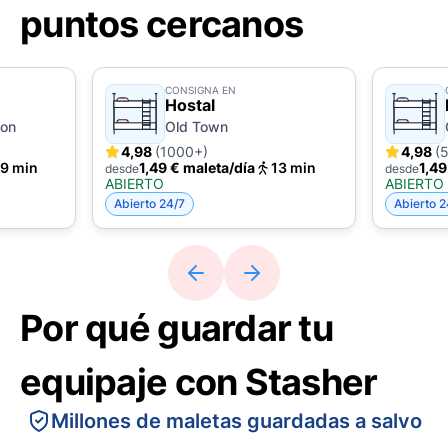
puntos cercanos
CONSIGNA EN
Hostal
ion
Old Town
4,98
(1000+)
4,98
(
9 min
1,49 € maleta/día
13 min
1,49
desde
desde
ABIERTO
ABIERTO
Abierto 24/7
Abierto 2
Por qué guardar tu
equipaje con Stasher
Millones de maletas guardadas a salvo