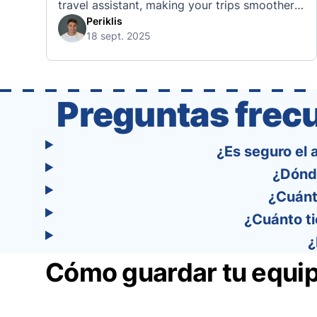
travel assistant, making your trips smoother,
smarter, and stress-free. 🧭 What Makes the
Periklis
18 sept. 2025
Tourist App Unique? Unlike standard travel
apps, Tourist combines powerful tools into
one easy-to-use platform: With Tourist, your
trip planning becomes as exciting …
Preguntas frec
¿Es seguro el
¿Dónd
¿Cuánt
¿Cuánto t
¿
Cómo guardar tu equip