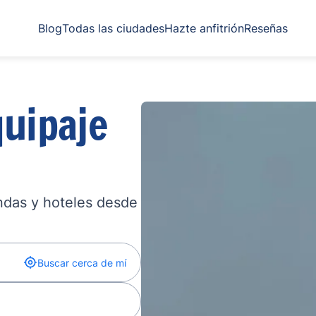
Blog
Todas las ciudades
Hazte anfitrión
Reseñas
uipaje
endas y hoteles desde
Buscar cerca de mí