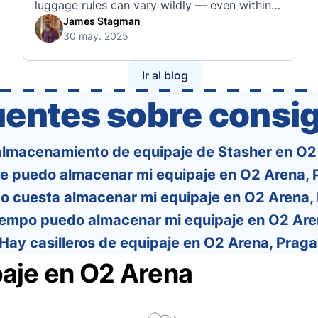
luggage rules can vary wildly — even within
the same country or alliance. That’s why
James Stagman
30 may. 2025
we’ve created a detailed set of guides to help
you navigate the cabin and checked baggage
policies of over 30 international …
Ir al blog
uentes sobre consig
 almacenamiento de equipaje de Stasher en O2
e puedo almacenar mi equipaje en O2 Arena, 
o cuesta almacenar mi equipaje en O2 Arena,
iempo puedo almacenar mi equipaje en O2 Are
Hay casilleros de equipaje en O2 Arena, Prag
aje en O2 Arena