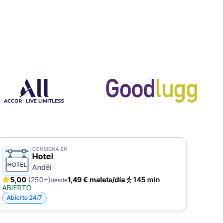
CONSIGNA EN
Hotel
Anděl
5,00
(250+)
1,49 € maleta/día
145 min
5,
desde
ABIERTO
ABIE
Abierto 24/7
Abie