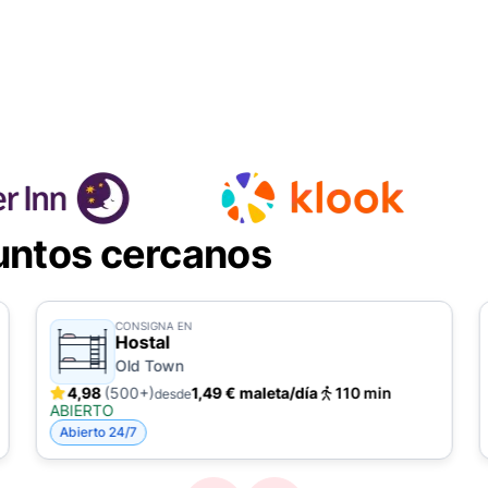
untos cercanos
CONSIGNA EN
Hostal
Old Town
4,98
(500+)
1,49 € maleta/día
110 min
desde
ABIERTO
Abierto 24/7