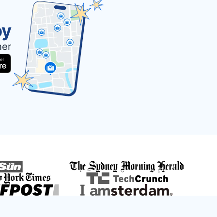
oy
her