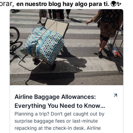
orar,
en nuestro blog hay algo para ti. 🌍✨
Airline Baggage Allowances:
Everything You Need to Know
Planning a trip? Don’t get caught out by
Before You Fly
surprise baggage fees or last-minute
repacking at the check-in desk. Airline