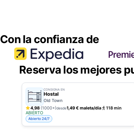
Con la confianza de
Reserva los mejores p
CONSIGNA EN
Hostal
Old Town
4,98
(1000+)
1,49 € maleta/día
118 min
desde
ABIERTO
Abierto 24/7