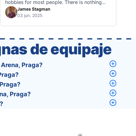
hobbies for most people. There is nothing
quite like visiting a brand new city, country,
James Stagman
03 jun. 2025
or region and experiencing the culture, the
traditions, the languages, and everything else
that a completely new …
nas de equipaje
 Arena, Praga?
Praga?
 Praga?
na, Praga?
a?