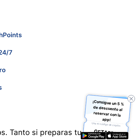
hPoints
 24/7
ro
s
¡Consigue un 5 %
de descuento al
reservar con la
app!
Usa el código de cupón:
os. Tanto si preparas tu próxima
GETAPP5