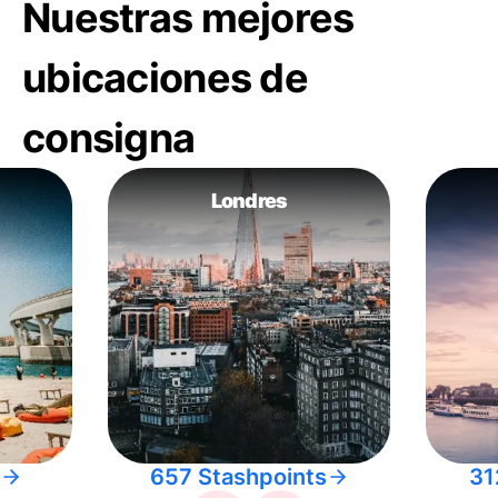
Nuestras mejores
ubicaciones de
consigna
Londres
657 Stashpoints
31