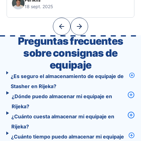
free. 🧭 What Makes the Tourist App Unique?
18 sept. 2025
Unlike standard travel apps, Tourist combines
powerful tools into one easy-to-use platform:
With Tourist, your trip planning becomes as
exciting …
Preguntas frecuentes
sobre consignas de
equipaje
¿Es seguro el almacenamiento de equipaje de
Stasher en Rijeka?
¿Dónde puedo almacenar mi equipaje en
Rijeka?
¿Cuánto cuesta almacenar mi equipaje en
Rijeka?
¿Cuánto tiempo puedo almacenar mi equipaje