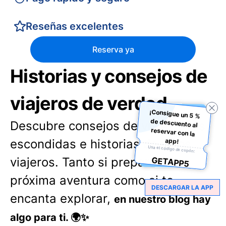
Reseñas excelentes
Reserva ya
Historias y consejos de
viajeros de verdad
¡Consigue un 5 %
de descuento al
reservar con la
Descubre consejos de viaje, joyas
app!
escondidas e historias de otros
Usa el código de cupón:
viajeros. Tanto si preparas tu
GETAPP5
próxima aventura como si te
DESCARGAR LA APP
encanta explorar,
en nuestro blog hay
algo para ti. 🌍✨