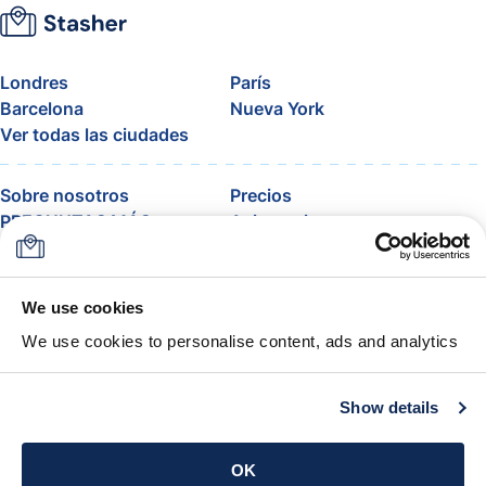
Londres
París
Barcelona
Nueva York
Ver todas las ciudades
Sobre nosotros
Precios
PREGUNTAS MÁS
Asistencia
FRECUENTES
Blog
Únete al programa de
afiliados de Stasher
We use cookies
Equipaje permitido por
We use cookies to personalise content, ads and analytics
aerolíneas
La garantía Stasher
Términos y condiciones
Show details
Descarga la app
OK