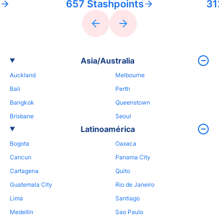
657 Stashpoints
31
Asia/Australia
Auckland
Melbourne
Bali
Perth
Bangkok
Queenstown
Brisbane
Seoul
Latinoamérica
Bogota
Oaxaca
Cancun
Panama City
Cartagena
Quito
Guatemala City
Rio de Janeiro
Lima
Santiago
Medellin
Sao Paulo