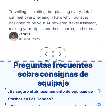
Travelling is exciting, but planning every detail
can feel overwhelming. That’s why Tourist is
designed to be your AI-powered travel assistant,
making your trips smoother, smarter, and stress-
free. 🧭 What Makes the Tourist App Unique?
Periklis
18 sept. 2025
Unlike standard travel apps, Tourist combines
powerful tools into one easy-to-use platform:
With Tourist, your trip planning becomes as
exciting …
Preguntas frecuentes
sobre consignas de
equipaje
¿Es seguro el almacenamiento de equipaje de
Stasher en Las Condes?