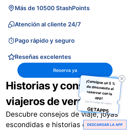
Más de 10500 StashPoints
Atención al cliente 24/7
Pago rápido y seguro
Reseñas excelentes
Reserva ya
¡Consigue un 5 %
de descuento al
reservar con la
Historias y consejos de
viajeros de verdad
app!
Usa el código de cupón:
GETAPP5
Descubre consejos de viaje, joyas
escondidas e historias de otros
DESCARGAR LA APP