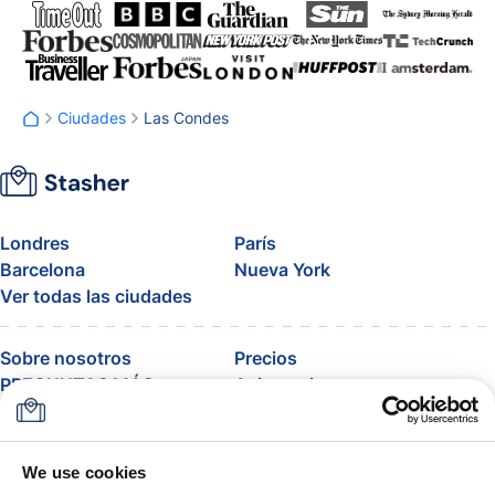
Ciudades
Las Condes
Londres
París
Barcelona
Nueva York
Ver todas las ciudades
Sobre nosotros
Precios
PREGUNTAS MÁS
Asistencia
FRECUENTES
Blog
Únete al programa de
afiliados de Stasher
We use cookies
Equipaje permitido por