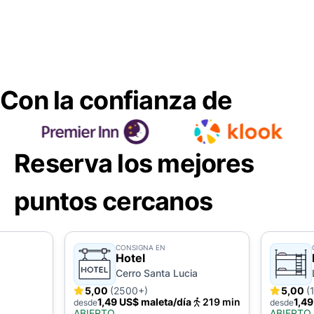
Con la confianza de
Reserva los mejores
puntos cercanos
CONSIGNA EN
Hotel
Cerro Santa Lucia
5,00
(2500+)
5,00
(
1,49 US$ maleta/día
219 min
1,49
desde
desde
ABIERTO
ABIERTO