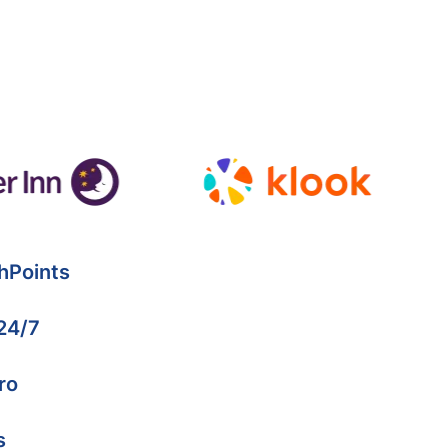
hPoints
 24/7
ro
s