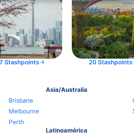
7 Stashpoints
20 Stashpoints
Asia/Australia
Brisbane
Melbourne
Perth
Latinoamérica