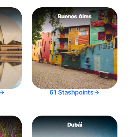
Buenos Aires
61 Stashpoints
Dubái