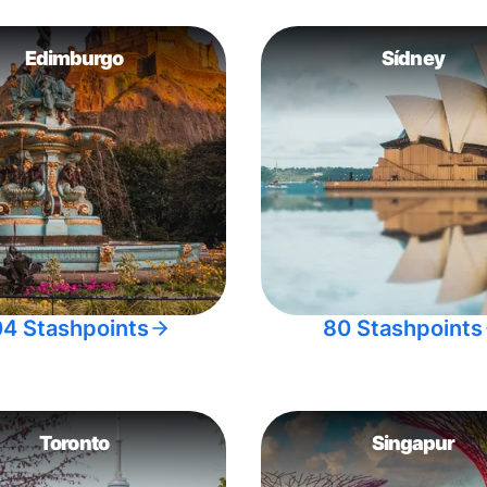
Edimburgo
Sídney
04 Stashpoints
80 Stashpoints
Toronto
Singapur