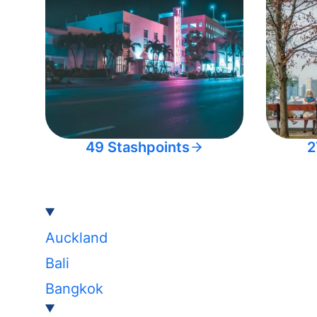
49 Stashpoints
2
Auckland
Bali
Bangkok