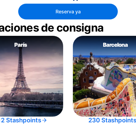
Reserva ya
aciones de consigna
París
Barcelona
12 Stashpoints
230 Stashpoint