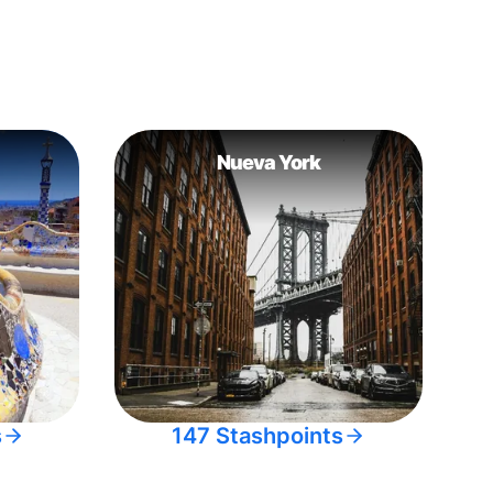
Nueva York
s
147 Stashpoints