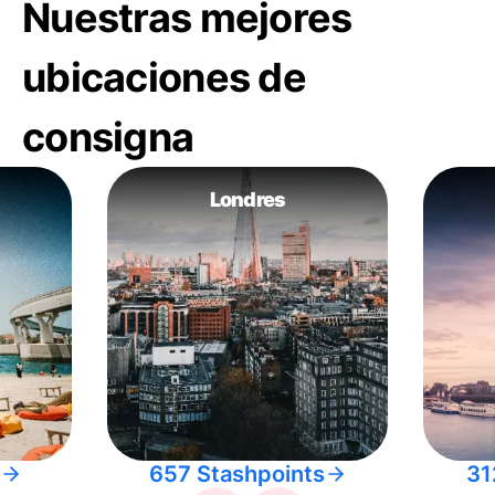
Nuestras mejores
ubicaciones de
consigna
Londres
657 Stashpoints
31