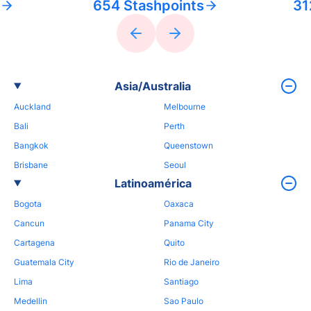
654 Stashpoints
31
Asia/Australia
Auckland
Melbourne
Bali
Perth
Bangkok
Queenstown
Brisbane
Seoul
Latinoamérica
Bogota
Oaxaca
Cancun
Panama City
Cartagena
Quito
Guatemala City
Rio de Janeiro
Lima
Santiago
Medellin
Sao Paulo