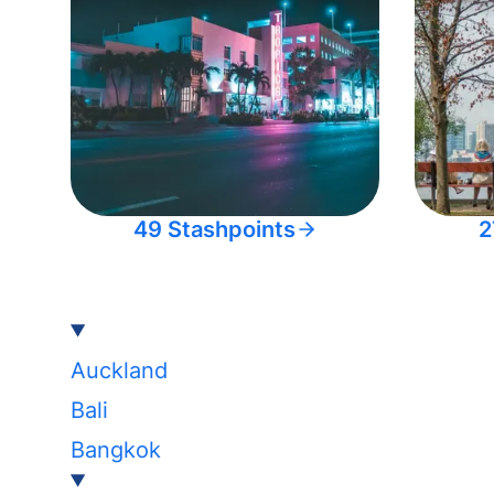
49 Stashpoints
2
Auckland
Bali
Bangkok