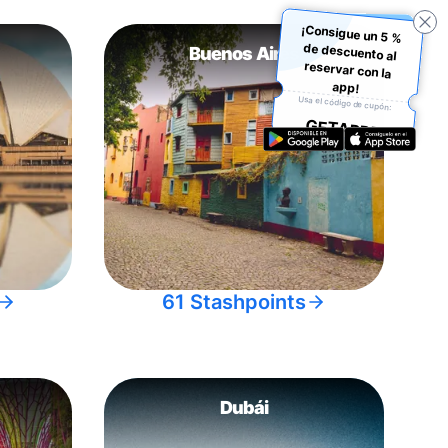
¡Consigue un 5 %
de descuento al
reservar con la
Buenos Aires
app!
Usa el código de cupón:
GETAPP5
61 Stashpoints
Dubái