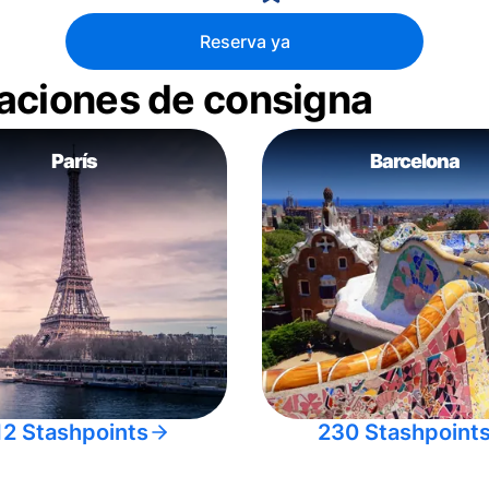
Reserva ya
aciones de consigna
París
Barcelona
12 Stashpoints
230 Stashpoint