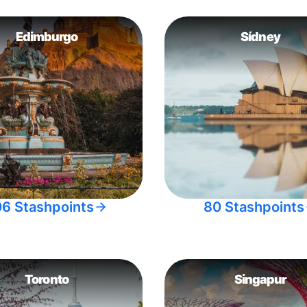
Edimburgo
Sídney
06 Stashpoints
80 Stashpoints
Toronto
Singapur