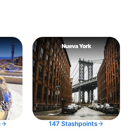
Nueva York
s
147 Stashpoints