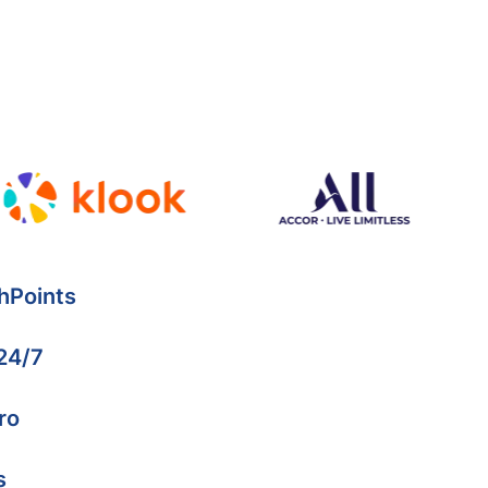
hPoints
 24/7
ro
s