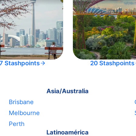
7 Stashpoints
20 Stashpoints
Asia/Australia
Brisbane
Melbourne
Perth
Latinoamérica