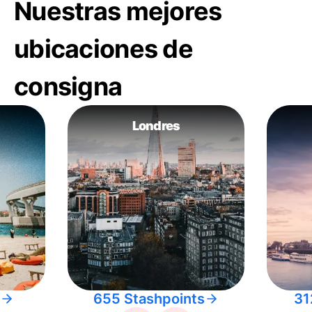
Nuestras mejores
ubicaciones de
consigna
Londres
655 Stashpoints
31