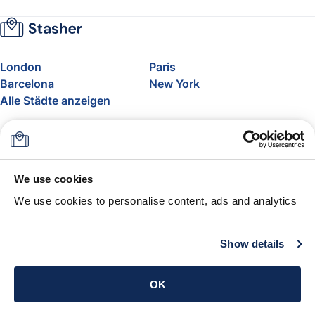
London
Paris
Barcelona
New York
Alle Städte anzeigen
Über uns
Preise
FAQ
Support
Blog
Nehmen Sie am Affiliate-
We use cookies
Programm von Stasher teil
We use cookies to personalise content, ads and analytics
Freigepäck bei Airlines
Die Stasher-Garantie
AGB
Show details
App holen
OK