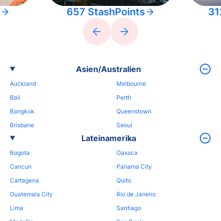
657 StashPoints
31
Asien/Australien
Auckland
Melbourne
Bali
Perth
Bangkok
Queenstown
Brisbane
Seoul
Lateinamerika
Bogota
Oaxaca
Cancun
Panama City
Cartagena
Quito
Guatemala City
Rio de Janeiro
Lima
Santiago