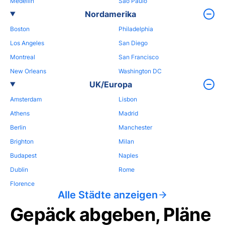
Medellin
Sao Paulo
Nordamerika
Boston
Philadelphia
Los Angeles
San Diego
Montreal
San Francisco
New Orleans
Washington DC
UK/Europa
Amsterdam
Lisbon
Athens
Madrid
Berlin
Manchester
Brighton
Milan
Budapest
Naples
Dublin
Rome
Florence
Alle Städte anzeigen
Gepäck abgeben, Pläne