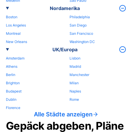
Medellin
Sao Paulo
Nordamerika
Boston
Philadelphia
Los Angeles
San Diego
Montreal
San Francisco
New Orleans
Washington DC
UK/Europa
Amsterdam
Lisbon
Athens
Madrid
Berlin
Manchester
Brighton
Milan
Budapest
Naples
Dublin
Rome
Florence
Alle Städte anzeigen
Gepäck abgeben, Pläne