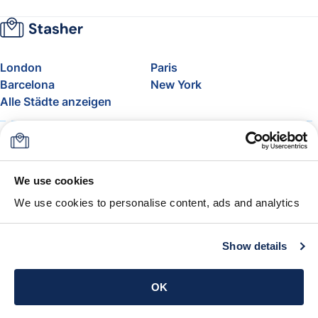
London
Paris
Barcelona
New York
Alle Städte anzeigen
Über uns
Preise
FAQ
Support
Blog
Nehmen Sie am Affiliate-
We use cookies
Programm von Stasher teil
We use cookies to personalise content, ads and analytics
Freigepäck bei Airlines
Die Stasher-Garantie
AGB
Show details
App holen
OK