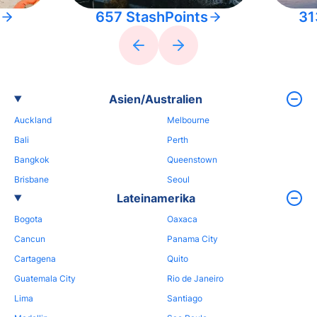
657 StashPoints
31
Asien/Australien
Auckland
Melbourne
Bali
Perth
Bangkok
Queenstown
Brisbane
Seoul
Lateinamerika
Bogota
Oaxaca
Cancun
Panama City
Cartagena
Quito
Guatemala City
Rio de Janeiro
Lima
Santiago