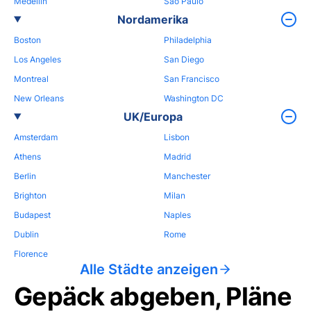
Medellin
Sao Paulo
Nordamerika
Boston
Philadelphia
Los Angeles
San Diego
Montreal
San Francisco
New Orleans
Washington DC
UK/Europa
Amsterdam
Lisbon
Athens
Madrid
Berlin
Manchester
Brighton
Milan
Budapest
Naples
Dublin
Rome
Florence
Alle Städte anzeigen
Gepäck abgeben, Pläne