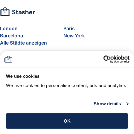
London
Paris
Barcelona
New York
Alle Städte anzeigen
Über uns
Preise
FAQ
Support
Blog
Nehmen Sie am Affiliate-
We use cookies
Programm von Stasher teil
We use cookies to personalise content, ads and analytics
Freigepäck bei Airlines
Die Stasher-Garantie
AGB
Show details
App holen
OK