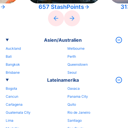
657 StashPoints
31
Asien/Australien
Auckland
Melbourne
Bali
Perth
Bangkok
Queenstown
Brisbane
Seoul
Lateinamerika
Bogota
Oaxaca
Cancun
Panama City
Cartagena
Quito
Guatemala City
Rio de Janeiro
Lima
Santiago