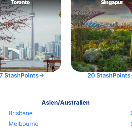
Toronto
Singapur
7 StashPoints
20 StashPoints
Asien/Australien
Brisbane
Melbourne