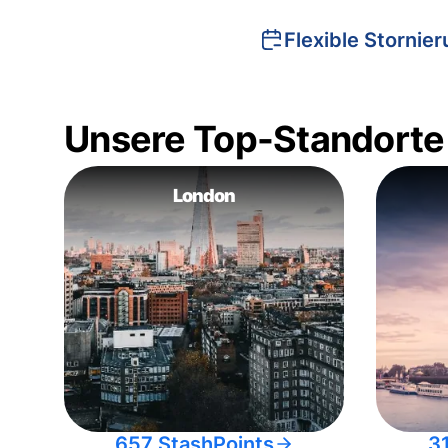
Flexible Stornie
Unsere Top-Standorte
London
657 StashPoints
3