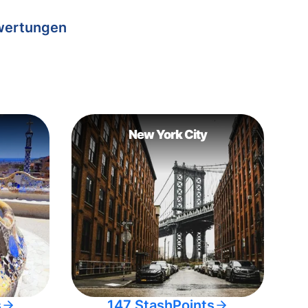
wertungen
New York City
s
147 StashPoints