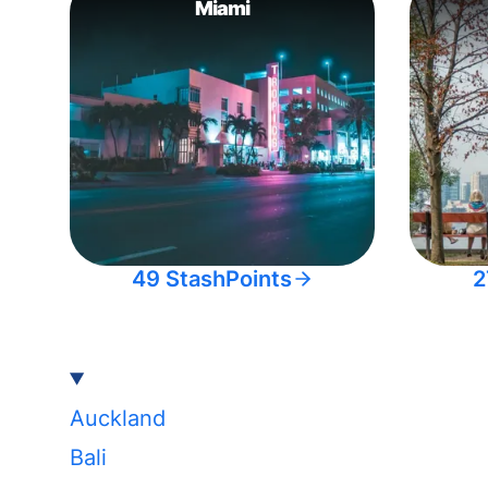
Miami
49 StashPoints
2
Auckland
Bali