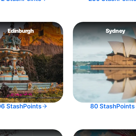
Edinburgh
Sydney
06 StashPoints
80 StashPoints