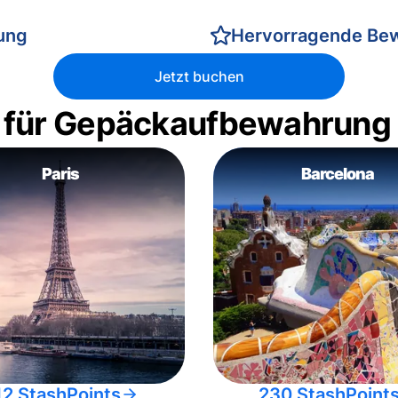
rung
Hervorragende Be
Jetzt buchen
 für Gepäckaufbewahrung
Paris
Barcelona
12 StashPoints
230 StashPoint