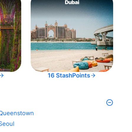
Dubai
16 StashPoints
Queenstown
Seoul