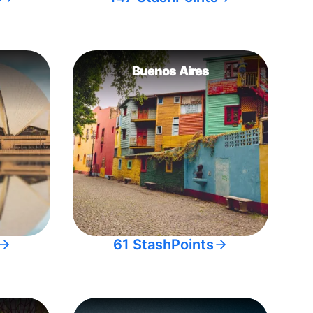
Buenos Aires
61 StashPoints