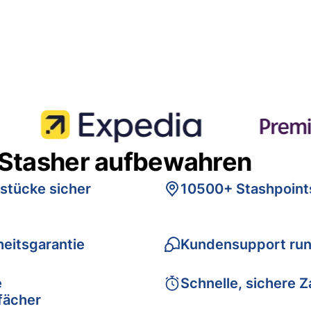
 Stasher aufbewahren
stücke sicher
10500+ Stashpoint
eitsgarantie
Kundensupport run
e
Schnelle, sichere 
fächer