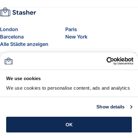
London
Paris
Barcelona
New York
Alle Städte anzeigen
Über uns
Preise
FAQ
Support
Blog
Nehmen Sie am Affiliate-
We use cookies
Programm von Stasher teil
We use cookies to personalise content, ads and analytics
Freigepäck bei Airlines
Die Stasher-Garantie
AGB
Show details
App holen
OK