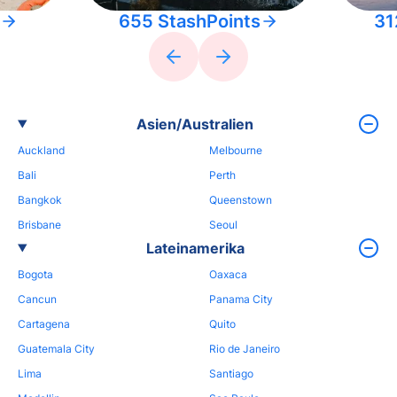
655 StashPoints
31
Asien/Australien
Auckland
Melbourne
Bali
Perth
Bangkok
Queenstown
Brisbane
Seoul
Lateinamerika
Bogota
Oaxaca
Cancun
Panama City
Cartagena
Quito
Guatemala City
Rio de Janeiro
Lima
Santiago