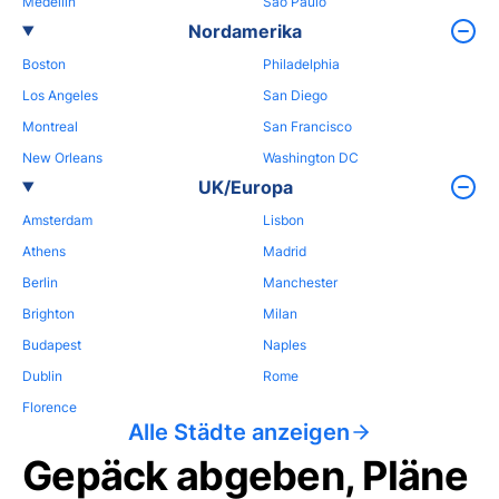
Medellin
Sao Paulo
Nordamerika
Boston
Philadelphia
Los Angeles
San Diego
Montreal
San Francisco
New Orleans
Washington DC
UK/Europa
Amsterdam
Lisbon
Athens
Madrid
Berlin
Manchester
Brighton
Milan
Budapest
Naples
Dublin
Rome
Florence
Alle Städte anzeigen
Gepäck abgeben, Pläne