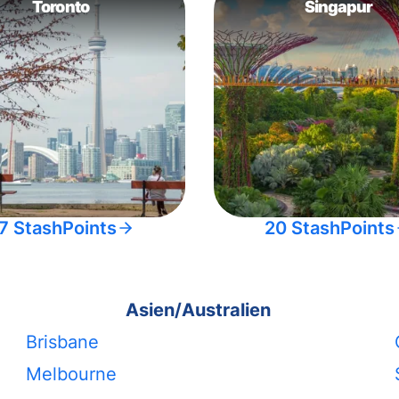
Toronto
Singapur
7 StashPoints
20 StashPoints
Asien/Australien
Brisbane
Melbourne