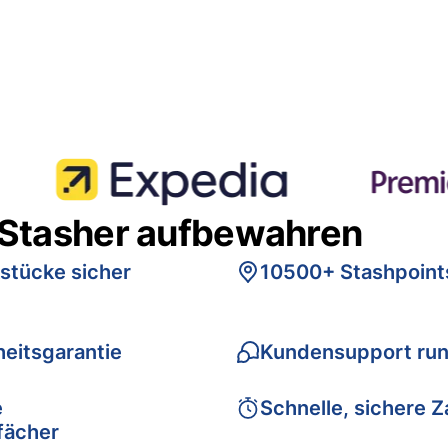
 Stasher aufbewahren
stücke sicher
10500+ Stashpoint
eitsgarantie
Kundensupport run
e
Schnelle, sichere 
fächer