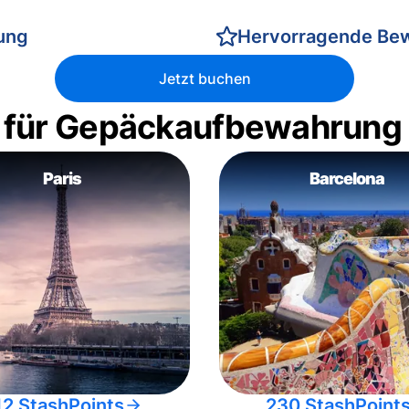
rung
Hervorragende Be
Jetzt buchen
 für Gepäckaufbewahrung
Paris
Barcelona
12 StashPoints
230 StashPoint