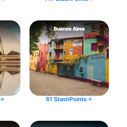
Buenos Aires
61 StashPoints