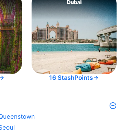
Dubai
16 StashPoints
Queenstown
Seoul