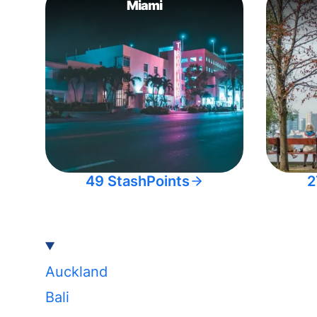
Miami
49 StashPoints
2
Auckland
Bali