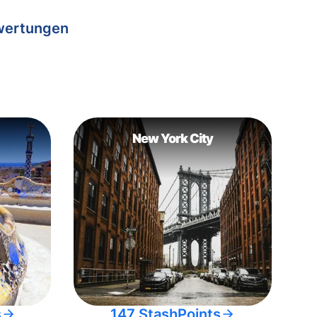
wertungen
New York City
s
147 StashPoints