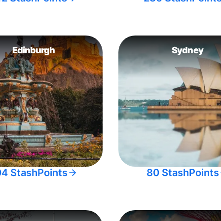
Edinburgh
Sydney
04 StashPoints
80 StashPoints