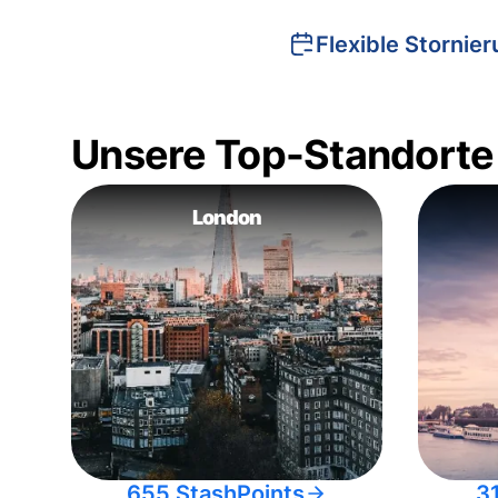
Flexible Stornie
Unsere Top-Standorte
London
655 StashPoints
3