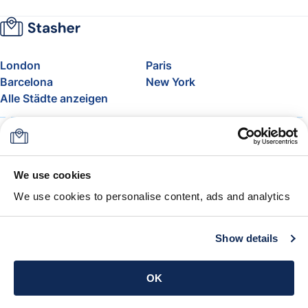
London
Paris
Barcelona
New York
Alle Städte anzeigen
Über uns
Preise
FAQ
Support
Blog
Nehmen Sie am Affiliate-
We use cookies
Programm von Stasher teil
We use cookies to personalise content, ads and analytics
Freigepäck bei Airlines
Die Stasher-Garantie
AGB
Show details
App holen
OK