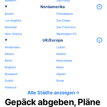
Medellin
Sao Paulo
Nordamerika
Boston
Philadelphia
Los Angeles
San Diego
Montreal
San Francisco
New Orleans
Washington DC
UK/Europa
Amsterdam
Lisbon
Athens
Madrid
Berlin
Manchester
Brighton
Milan
Budapest
Naples
Dublin
Rome
Florence
Alle Städte anzeigen
Gepäck abgeben, Pläne