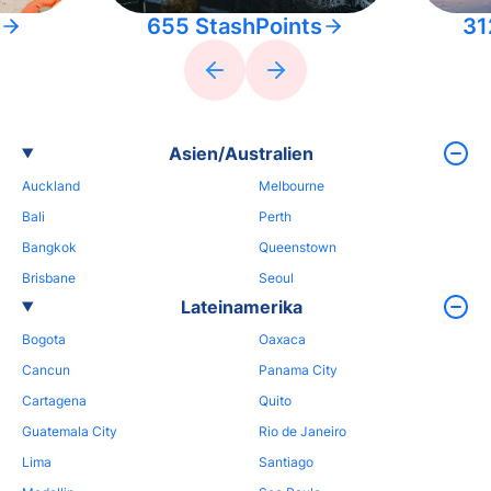
655 StashPoints
31
Asien/Australien
Auckland
Melbourne
Bali
Perth
Bangkok
Queenstown
Brisbane
Seoul
Lateinamerika
Bogota
Oaxaca
Cancun
Panama City
Cartagena
Quito
Guatemala City
Rio de Janeiro
Lima
Santiago