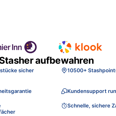
 Stasher aufbewahren
stücke sicher
10500+ Stashpoint
eitsgarantie
Kundensupport run
e
Schnelle, sichere 
fächer