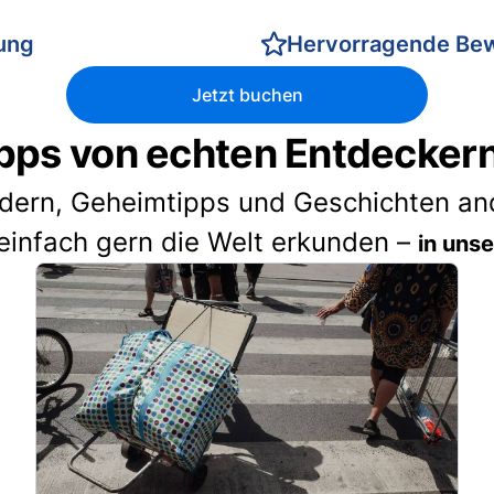
rung
Hervorragende Be
Jetzt buchen
pps von echten Entdecker
idern, Geheimtipps und Geschichten and
einfach gern die Welt erkunden –
in uns