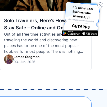
5 % Rabatt bei
Buchung über
unsere App!
Solo Travelers, Here’s How to
Gutscheincode verwenden:
GETAPP5
Stay Safe – Online and On the
Out of all free time activities and leisure,
Road
traveling the world and discovering new
places has to be one of the most popular
hobbies for most people. There is nothing
quite like visiting a brand new city, country,
James Stagman
03. Juni 2025
or region and experiencing the culture, the
traditions, the languages, and everything else
that a completely new …