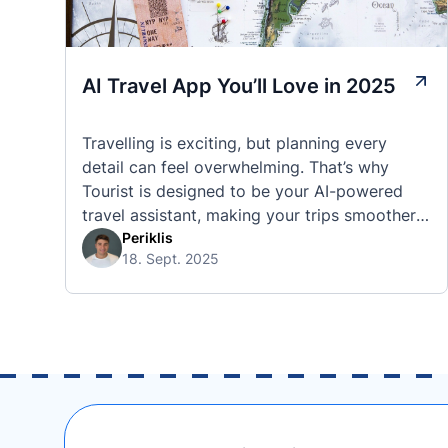
AI Travel App You’ll Love in 2025
Travelling is exciting, but planning every
detail can feel overwhelming. That’s why
Tourist is designed to be your AI-powered
travel assistant, making your trips smoother,
smarter, and stress-free. 🧭 What Makes the
Periklis
18. Sept. 2025
Tourist App Unique? Unlike standard travel
apps, Tourist combines powerful tools into
one easy-to-use platform: With Tourist, your
trip planning becomes as exciting …