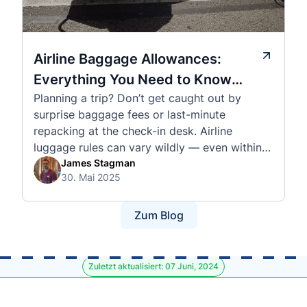
Airline Baggage Allowances:
Everything You Need to Know
Planning a trip? Don’t get caught out by
Before You Fly
surprise baggage fees or last-minute
repacking at the check-in desk. Airline
luggage rules can vary wildly — even within
the same country or alliance. That’s why
James Stagman
30. Mai 2025
we’ve created a detailed set of guides to help
you navigate the cabin and checked baggage
policies of over 30 international …
Zum Blog
Zuletzt aktualisiert: 07 Juni, 2024