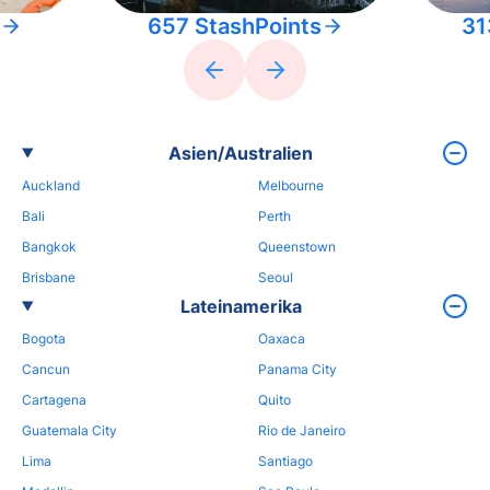
657 StashPoints
31
Asien/Australien
Auckland
Melbourne
Bali
Perth
Bangkok
Queenstown
Brisbane
Seoul
Lateinamerika
Bogota
Oaxaca
Cancun
Panama City
Cartagena
Quito
Guatemala City
Rio de Janeiro
Lima
Santiago