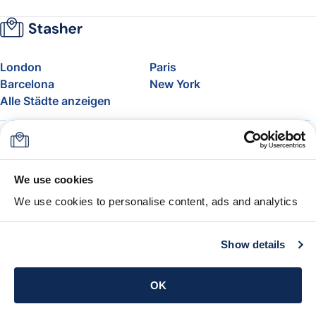
London
Paris
Barcelona
New York
Alle Städte anzeigen
Über uns
Preise
FAQ
Support
Blog
Nehmen Sie am Affiliate-
We use cookies
Programm von Stasher teil
We use cookies to personalise content, ads and analytics
Freigepäck bei Airlines
Die Stasher-Garantie
AGB
Show details
App holen
OK