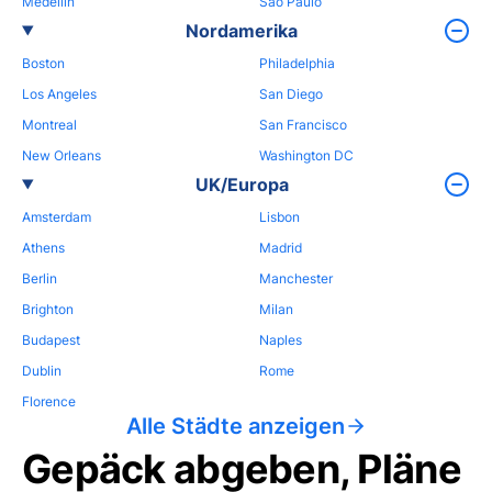
Medellin
Sao Paulo
Nordamerika
Boston
Philadelphia
Los Angeles
San Diego
Montreal
San Francisco
New Orleans
Washington DC
UK/Europa
Amsterdam
Lisbon
Athens
Madrid
Berlin
Manchester
Brighton
Milan
Budapest
Naples
Dublin
Rome
Florence
Alle Städte anzeigen
Gepäck abgeben, Pläne