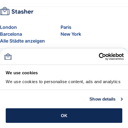
London
Paris
Barcelona
New York
Alle Städte anzeigen
Über uns
Preise
FAQ
Support
Blog
Nehmen Sie am Affiliate-
We use cookies
Programm von Stasher teil
We use cookies to personalise content, ads and analytics
Freigepäck bei Airlines
Die Stasher-Garantie
AGB
Show details
App holen
OK