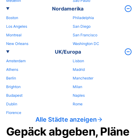
Medellin
Sao Paulo
Nordamerika
Boston
Philadelphia
Los Angeles
San Diego
Montreal
San Francisco
New Orleans
Washington DC
UK/Europa
Amsterdam
Lisbon
Athens
Madrid
Berlin
Manchester
Brighton
Milan
Budapest
Naples
Dublin
Rome
Florence
Alle Städte anzeigen
Gepäck abgeben, Pläne