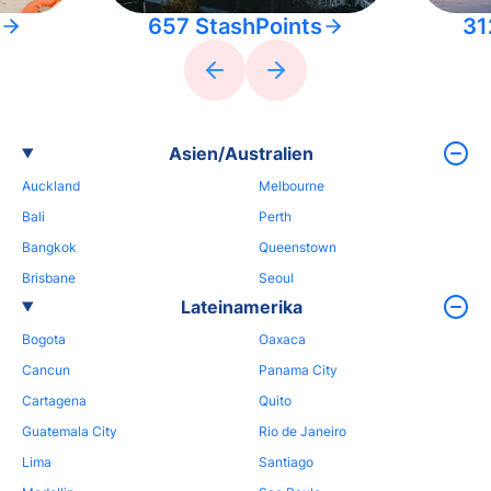
657 StashPoints
31
Asien/Australien
Auckland
Melbourne
Bali
Perth
Bangkok
Queenstown
Brisbane
Seoul
Lateinamerika
Bogota
Oaxaca
Cancun
Panama City
Cartagena
Quito
Guatemala City
Rio de Janeiro
Lima
Santiago