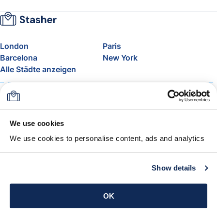
London
Paris
Barcelona
New York
Alle Städte anzeigen
Über uns
Preise
FAQ
Support
Blog
Nehmen Sie am Affiliate-
We use cookies
Programm von Stasher teil
We use cookies to personalise content, ads and analytics
Freigepäck bei Airlines
Die Stasher-Garantie
AGB
Show details
App holen
OK