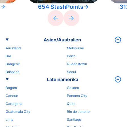
654 StashPoints
31
Asien/Australien
Auckland
Melbourne
Bali
Perth
Bangkok
Queenstown
Brisbane
Seoul
Lateinamerika
Bogota
Oaxaca
Cancun
Panama City
Cartagena
Quito
Guatemala City
Rio de Janeiro
Lima
Santiago