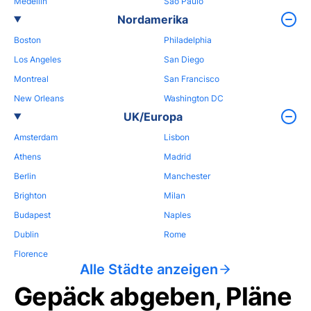
Medellin
Sao Paulo
Nordamerika
Boston
Philadelphia
Los Angeles
San Diego
Montreal
San Francisco
New Orleans
Washington DC
UK/Europa
Amsterdam
Lisbon
Athens
Madrid
Berlin
Manchester
Brighton
Milan
Budapest
Naples
Dublin
Rome
Florence
Alle Städte anzeigen
Gepäck abgeben, Pläne