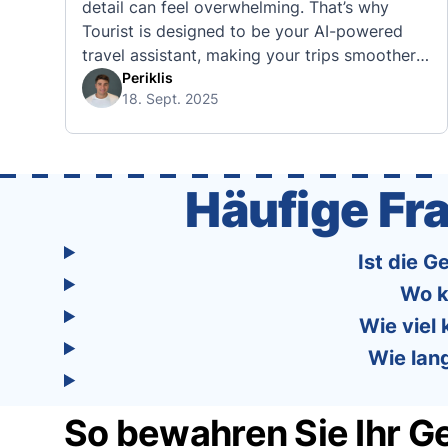
detail can feel overwhelming. That’s why
Tourist is designed to be your AI-powered
travel assistant, making your trips smoother,
smarter, and stress-free. 🧭 What Makes the
Periklis
18. Sept. 2025
Tourist App Unique? Unlike standard travel
apps, Tourist combines powerful tools into
one easy-to-use platform: With Tourist, your
trip planning becomes as exciting …
Häufige F
Ist die 
Wo k
Wie viel
Wie lan
So bewahren Sie Ihr G