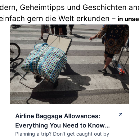
idern, Geheimtipps und Geschichten and
einfach gern die Welt erkunden –
in uns
Airline Baggage Allowances:
Everything You Need to Know
Planning a trip? Don’t get caught out by
Before You Fly