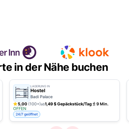
e in der Nähe buchen
LAGERUNG IN
Hostel
Badi Palace
5,00
(100+)
1,49 $ Gepäckstück/Tag
9 Min.
ab
OFFEN
24/7 geöffnet