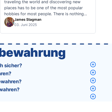
traveling the world and discovering new
places has to be one of the most popular
hobbies for most people. There is nothing
quite like visiting a brand new city, country,
James Stagman
03. Juni 2025
or region and experiencing the culture, the
traditions, the languages, and everything else
that a completely new …
fbewahrung
h sicher?
hren?
bewahren?
ewahren?