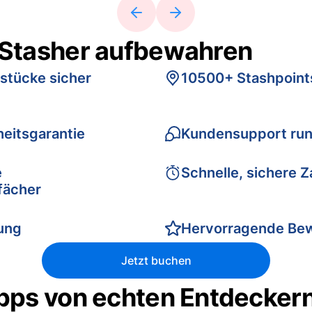
 Stasher aufbewahren
stücke sicher
10500+ Stashpoint
eitsgarantie
Kundensupport run
e
Schnelle, sichere 
fächer
rung
Hervorragende Be
Jetzt buchen
pps von echten Entdecker