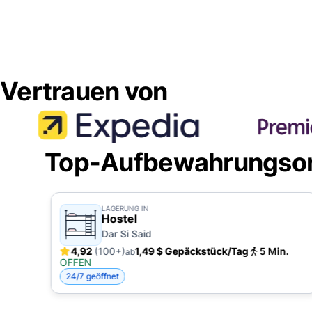
Vertrauen von
Top-Aufbewahrungsort
LAGERUNG IN
Hostel
Dar Si Said
4,92
(100+)
1,49 $ Gepäckstück/Tag
5 Min.
ab
OFFEN
24/7 geöffnet