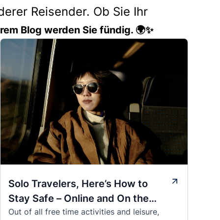
erer Reisender. Ob Sie Ihr
erem Blog werden Sie fündig. 🌍✨
Solo Travelers, Here’s How to
Stay Safe – Online and On the
Out of all free time activities and leisure,
Road