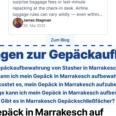
surprise baggage fees or last-minute
repacking at the check-in desk. Airline
luggage rules can vary wildly — even within
the same country or alliance. That’s why
James Stagman
30. Mai 2025
we’ve created a detailed set of guides to help
you navigate the cabin and checked baggage
policies of over 30 international …
Zum Blog
ragen zur Gepäckau
Gepäckaufbewahrung von Stasher in Marrakesc
ann ich mein Gepäck in Marrakesch aufbewa
 kostet es, mein Gepäck in Marrakesch aufzu
ge kann ich mein Gepäck in Marrakesch aufb
Gibt es in Marrakesch Gepäckschließfächer?
epäck in Marrakesch auf