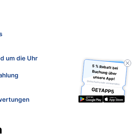
s
d um die Uhr
5 % Rabatt bei
Buchung über
Zahlung
unsere App!
Gutscheincode verwenden:
GETAPP5
wertungen
n