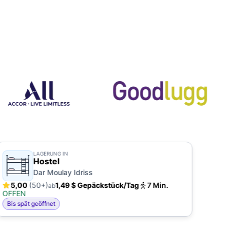
LAGERUNG IN
Hostel
Dar Moulay Idriss
5,00
(50+)
1,49 $ Gepäckstück/Tag
7 Min.
5,
ab
OFFEN
OFF
Bis spät geöffnet
24/7