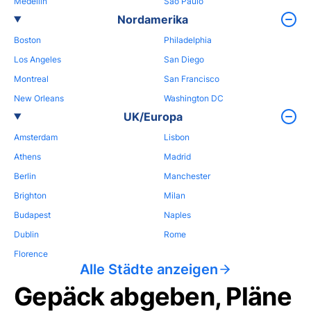
Medellin
Sao Paulo
Nordamerika
Boston
Philadelphia
Los Angeles
San Diego
Montreal
San Francisco
New Orleans
Washington DC
UK/Europa
Amsterdam
Lisbon
Athens
Madrid
Berlin
Manchester
Brighton
Milan
Budapest
Naples
Dublin
Rome
Florence
Alle Städte anzeigen
Gepäck abgeben, Pläne