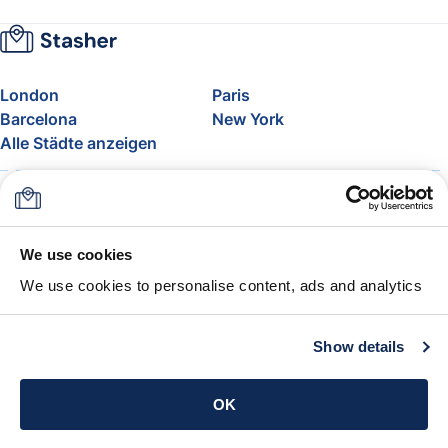
London
Paris
Barcelona
New York
Alle Städte anzeigen
Über uns
Preise
FAQ
Support
Blog
Nehmen Sie am Affiliate-
We use cookies
Programm von Stasher teil
We use cookies to personalise content, ads and analytics
Freigepäck bei Airlines
Die Stasher-Garantie
AGB
Show details
App holen
OK