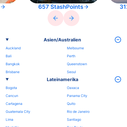
657 StashPoints
31
Asien/Australien
Auckland
Melbourne
Bali
Perth
Bangkok
Queenstown
Brisbane
Seoul
Lateinamerika
Bogota
Oaxaca
Cancun
Panama City
Cartagena
Quito
Guatemala City
Rio de Janeiro
Lima
Santiago