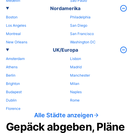
Medellin
Sao Paulo
Nordamerika
Boston
Philadelphia
Los Angeles
San Diego
Montreal
San Francisco
New Orleans
Washington DC
UK/Europa
Amsterdam
Lisbon
Athens
Madrid
Berlin
Manchester
Brighton
Milan
Budapest
Naples
Dublin
Rome
Florence
Alle Städte anzeigen
Gepäck abgeben, Pläne