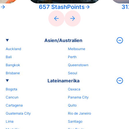
657 StashPoints
31
Asien/Australien
Auckland
Melbourne
Bali
Perth
Bangkok
Queenstown
Brisbane
Seoul
Lateinamerika
Bogota
Oaxaca
Cancun
Panama City
Cartagena
Quito
Guatemala City
Rio de Janeiro
Lima
Santiago