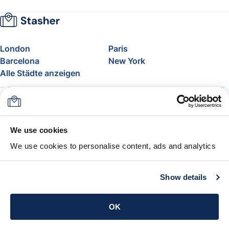
London
Paris
Barcelona
New York
Alle Städte anzeigen
Über uns
Preise
FAQ
Support
Blog
Nehmen Sie am Affiliate-
We use cookies
Programm von Stasher teil
We use cookies to personalise content, ads and analytics
Freigepäck bei Airlines
Die Stasher-Garantie
AGB
Show details
App holen
OK