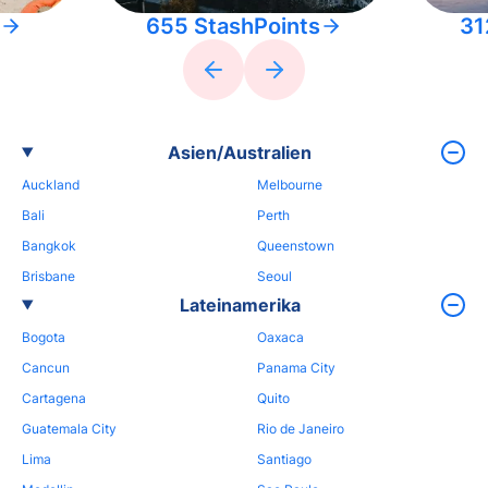
655 StashPoints
31
Asien/Australien
Auckland
Melbourne
Bali
Perth
Bangkok
Queenstown
Brisbane
Seoul
Lateinamerika
Bogota
Oaxaca
Cancun
Panama City
Cartagena
Quito
Guatemala City
Rio de Janeiro
Lima
Santiago