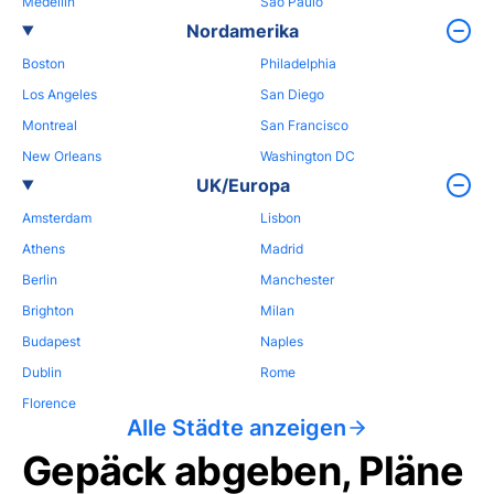
Medellin
Sao Paulo
Nordamerika
Boston
Philadelphia
Los Angeles
San Diego
Montreal
San Francisco
New Orleans
Washington DC
UK/Europa
Amsterdam
Lisbon
Athens
Madrid
Berlin
Manchester
Brighton
Milan
Budapest
Naples
Dublin
Rome
Florence
Alle Städte anzeigen
Gepäck abgeben, Pläne