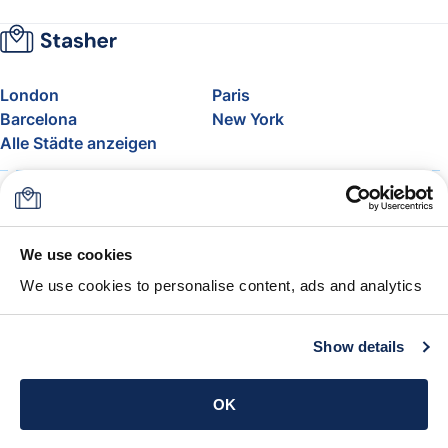
London
Paris
Barcelona
New York
Alle Städte anzeigen
Über uns
Preise
FAQ
Support
Blog
Nehmen Sie am Affiliate-
We use cookies
Programm von Stasher teil
We use cookies to personalise content, ads and analytics
Freigepäck bei Airlines
Die Stasher-Garantie
AGB
Show details
App holen
OK