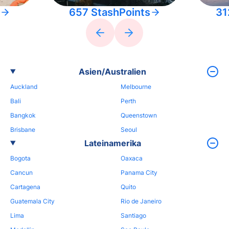
657 StashPoints
31
Asien/Australien
Auckland
Melbourne
Bali
Perth
Bangkok
Queenstown
Brisbane
Seoul
Lateinamerika
Bogota
Oaxaca
Cancun
Panama City
Cartagena
Quito
Guatemala City
Rio de Janeiro
Lima
Santiago