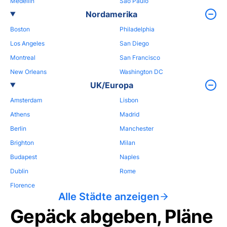
Medellin
Sao Paulo
Nordamerika
Boston
Philadelphia
Los Angeles
San Diego
Montreal
San Francisco
New Orleans
Washington DC
UK/Europa
Amsterdam
Lisbon
Athens
Madrid
Berlin
Manchester
Brighton
Milan
Budapest
Naples
Dublin
Rome
Florence
Alle Städte anzeigen
Gepäck abgeben, Pläne