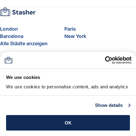
London
Paris
Barcelona
New York
Alle Städte anzeigen
Über uns
Preise
FAQ
Support
Blog
Nehmen Sie am Affiliate-
We use cookies
Programm von Stasher teil
We use cookies to personalise content, ads and analytics
Freigepäck bei Airlines
Die Stasher-Garantie
AGB
Show details
App holen
OK