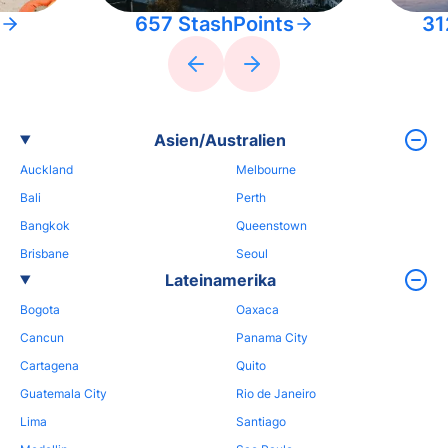
657 StashPoints
31
Asien/Australien
Auckland
Melbourne
Bali
Perth
Bangkok
Queenstown
Brisbane
Seoul
Lateinamerika
Bogota
Oaxaca
Cancun
Panama City
Cartagena
Quito
Guatemala City
Rio de Janeiro
Lima
Santiago