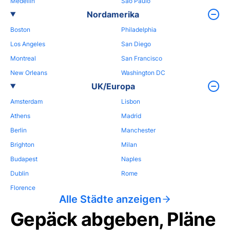
Medellin
Sao Paulo
Nordamerika
Boston
Philadelphia
Los Angeles
San Diego
Montreal
San Francisco
New Orleans
Washington DC
UK/Europa
Amsterdam
Lisbon
Athens
Madrid
Berlin
Manchester
Brighton
Milan
Budapest
Naples
Dublin
Rome
Florence
Alle Städte anzeigen
Gepäck abgeben, Pläne