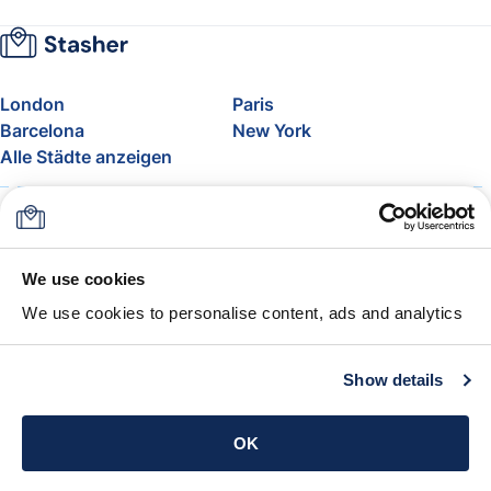
London
Paris
Barcelona
New York
Alle Städte anzeigen
Über uns
Preise
FAQ
Support
Blog
Nehmen Sie am Affiliate-
We use cookies
Programm von Stasher teil
We use cookies to personalise content, ads and analytics
Freigepäck bei Airlines
Die Stasher-Garantie
AGB
Show details
App holen
OK