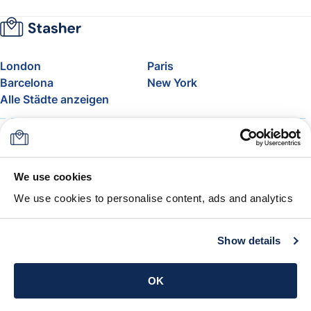
London
Paris
Barcelona
New York
Alle Städte anzeigen
Über uns
Preise
FAQ
Support
Blog
Nehmen Sie am Affiliate-
We use cookies
Programm von Stasher teil
We use cookies to personalise content, ads and analytics
Freigepäck bei Airlines
Die Stasher-Garantie
AGB
Show details
App holen
OK