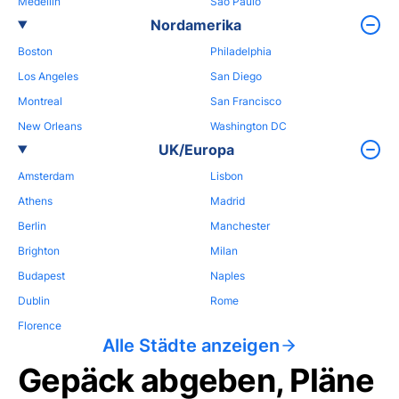
Medellin
Sao Paulo
Nordamerika
Boston
Philadelphia
Los Angeles
San Diego
Montreal
San Francisco
New Orleans
Washington DC
UK/Europa
Amsterdam
Lisbon
Athens
Madrid
Berlin
Manchester
Brighton
Milan
Budapest
Naples
Dublin
Rome
Florence
Alle Städte anzeigen
Gepäck abgeben, Pläne