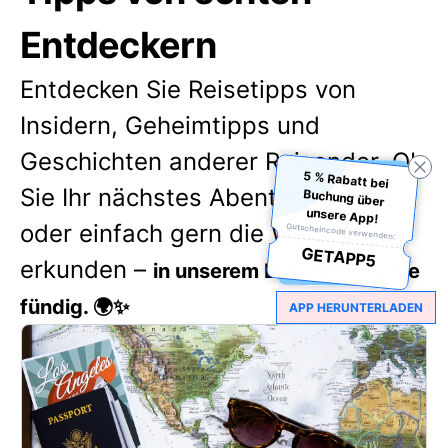
Entdeckern
Entdecken Sie Reisetipps von
Insidern, Geheimtipps und
Geschichten anderer Reisender. Ob
5 % Rabatt bei
Buchung über
Sie Ihr nächstes Abenteuer planen
unsere App!
oder einfach gern die Welt
Gutscheincode verwenden:
GETAPP5
erkunden –
in unserem Blog werden Sie
fündig. 🌍✨
APP HERUNTERLADEN