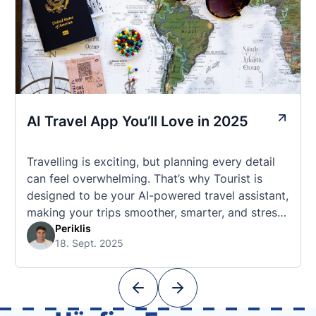
AI Travel App You’ll Love in 2025
Travelling is exciting, but planning every detail
can feel overwhelming. That’s why Tourist is
designed to be your AI-powered travel assistant,
making your trips smoother, smarter, and stress-
free. 🧭 What Makes the Tourist App Unique?
Periklis
18. Sept. 2025
Unlike standard travel apps, Tourist combines
powerful tools into one easy-to-use platform:
With Tourist, your trip planning becomes as
exciting …