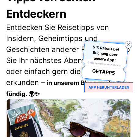
Entdeckern
Entdecken Sie Reisetipps von
Insidern, Geheimtipps und
5 % Rabatt bei
Buchung über
Geschichten anderer Reisender. Ob
unsere App!
Sie Ihr nächstes Abenteuer planen
Gutscheincode verwenden:
oder einfach gern die Welt
GETAPP5
erkunden –
in unserem Blog werden Sie
APP HERUNTERLADEN
fündig. 🌍✨