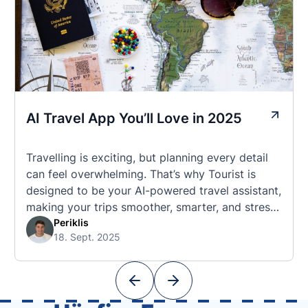
AI Travel App You’ll Love in 2025
Travelling is exciting, but planning every detail
can feel overwhelming. That’s why Tourist is
designed to be your AI-powered travel assistant,
making your trips smoother, smarter, and stress-
free. 🧭 What Makes the Tourist App Unique?
Periklis
18. Sept. 2025
Unlike standard travel apps, Tourist combines
powerful tools into one easy-to-use platform:
With Tourist, your trip planning becomes as
exciting …