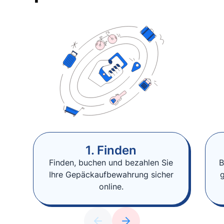
1. Finden
Finden, buchen und bezahlen Sie
B
Ihre Gepäckaufbewahrung sicher
online.