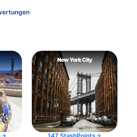
wertungen
New York City
s
147 StashPoints