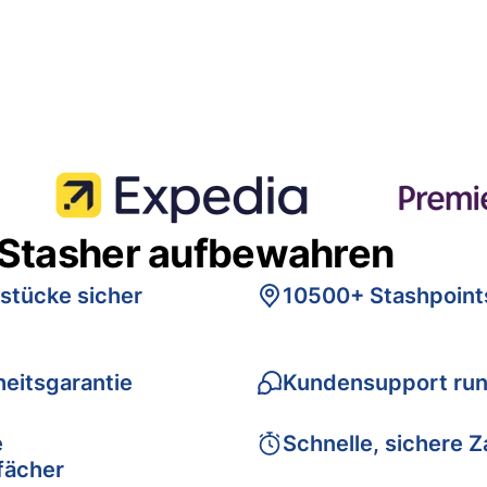
 Stasher aufbewahren
stücke sicher
10500+ Stashpoint
eitsgarantie
Kundensupport run
e
Schnelle, sichere 
fächer