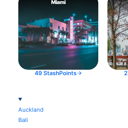
Miami
49 StashPoints
2
Auckland
Bali