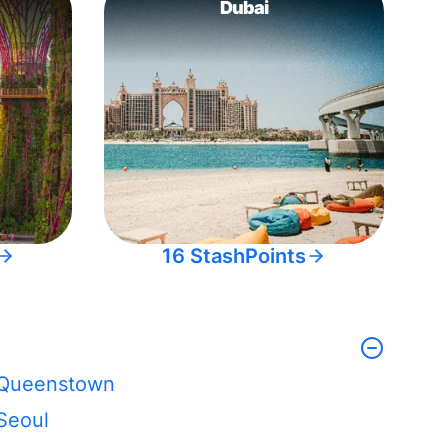
Dubai
16 StashPoints
Queenstown
Seoul