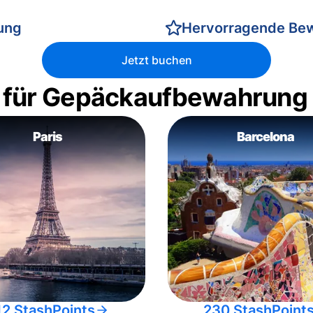
rung
Hervorragende Be
Jetzt buchen
 für Gepäckaufbewahrung
Paris
Barcelona
12 StashPoints
230 StashPoint