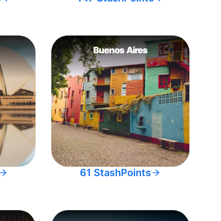
Buenos Aires
61 StashPoints