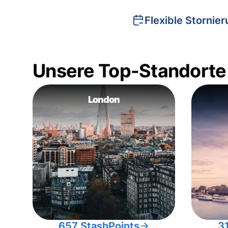
Flexible Stornie
Unsere Top-Standorte
London
657 StashPoints
3