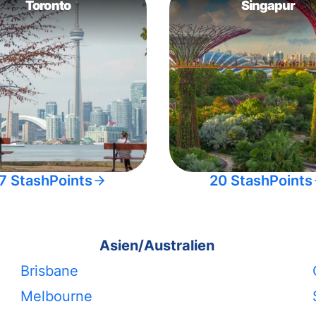
Toronto
Singapur
7 StashPoints
20 StashPoints
Asien/Australien
Brisbane
Melbourne