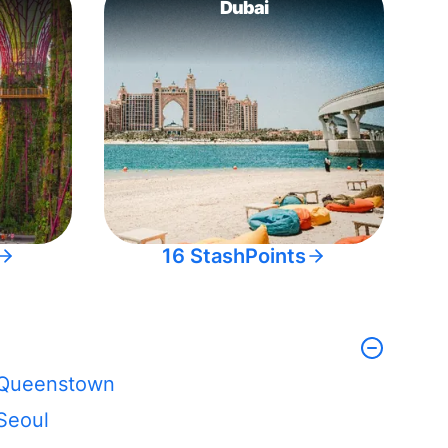
Dubai
16 StashPoints
Queenstown
Seoul