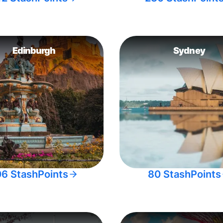
Edinburgh
Sydney
06 StashPoints
80 StashPoints