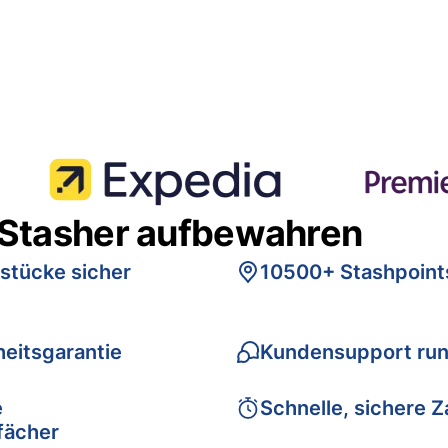
 Stasher aufbewahren
stücke sicher
10500+ Stashpoint
eitsgarantie
Kundensupport run
e
Schnelle, sichere 
fächer