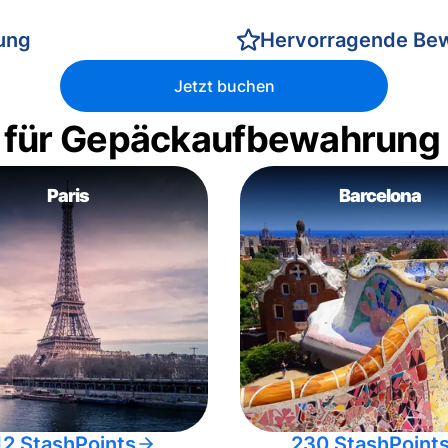
rung
Hervorragende Be
Jetzt buchen
 für Gepäckaufbewahrung
Paris
Barcelona
12 StashPoints
230 StashPoint