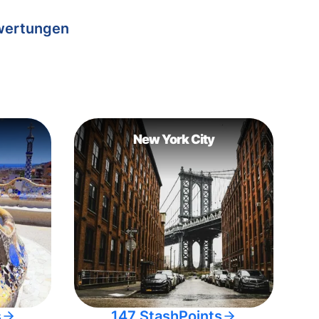
wertungen
New York City
s
147 StashPoints