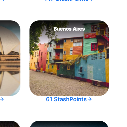
Buenos Aires
61 StashPoints