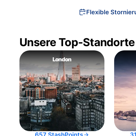
Flexible Stornie
Unsere Top-Standorte
London
657 StashPoints
3