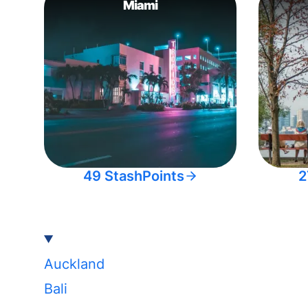
Miami
49 StashPoints
2
Auckland
Bali