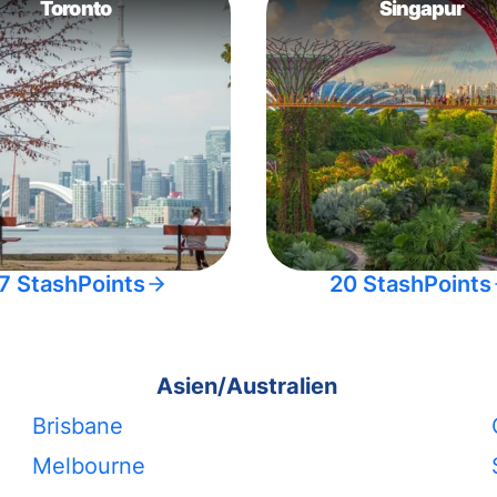
Toronto
Singapur
7 StashPoints
20 StashPoints
Asien/Australien
Brisbane
Melbourne