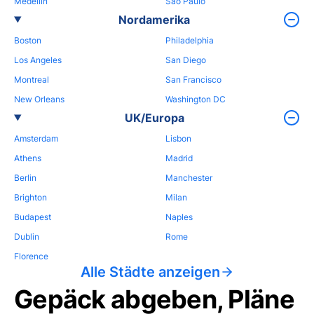
Medellin
Sao Paulo
Nordamerika
Boston
Philadelphia
Los Angeles
San Diego
Montreal
San Francisco
New Orleans
Washington DC
UK/Europa
Amsterdam
Lisbon
Athens
Madrid
Berlin
Manchester
Brighton
Milan
Budapest
Naples
Dublin
Rome
Florence
Alle Städte anzeigen
Gepäck abgeben, Pläne