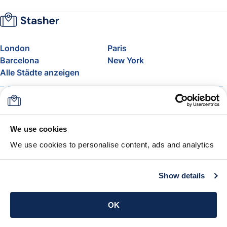
London
Paris
Barcelona
New York
Alle Städte anzeigen
Über uns
Preise
FAQ
Support
Blog
Nehmen Sie am Affiliate-
We use cookies
Programm von Stasher teil
We use cookies to personalise content, ads and analytics
Freigepäck bei Airlines
Die Stasher-Garantie
AGB
Show details
App holen
OK