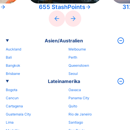
655 StashPoints
31
Asien/Australien
Auckland
Melbourne
Bali
Perth
Bangkok
Queenstown
Brisbane
Seoul
Lateinamerika
Bogota
Oaxaca
Cancun
Panama City
Cartagena
Quito
Guatemala City
Rio de Janeiro
Lima
Santiago