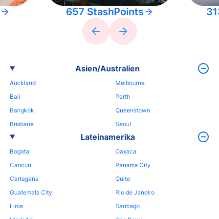
657 StashPoints
31
Asien/Australien
Auckland
Melbourne
Bali
Perth
Bangkok
Queenstown
Brisbane
Seoul
Lateinamerika
Bogota
Oaxaca
Cancun
Panama City
Cartagena
Quito
Guatemala City
Rio de Janeiro
Lima
Santiago