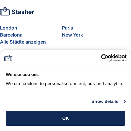
London
Paris
Barcelona
New York
Alle Städte anzeigen
Über uns
Preise
FAQ
Support
Blog
Nehmen Sie am Affiliate-
We use cookies
Programm von Stasher teil
We use cookies to personalise content, ads and analytics
Freigepäck bei Airlines
Die Stasher-Garantie
AGB
Show details
App holen
OK