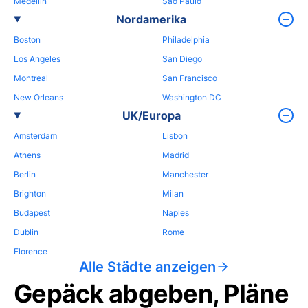
Medellin
Sao Paulo
Nordamerika
Boston
Philadelphia
Los Angeles
San Diego
Montreal
San Francisco
New Orleans
Washington DC
UK/Europa
Amsterdam
Lisbon
Athens
Madrid
Berlin
Manchester
Brighton
Milan
Budapest
Naples
Dublin
Rome
Florence
Alle Städte anzeigen
Gepäck abgeben, Pläne