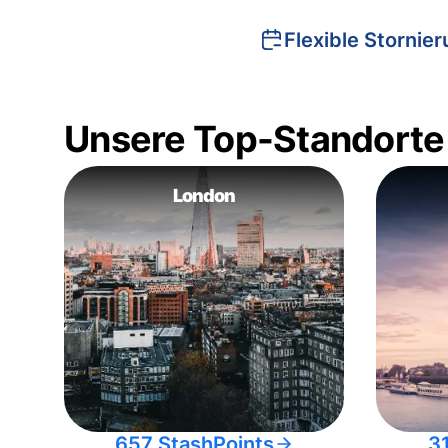
Flexible Stornie
Unsere Top-Standorte
London
657 StashPoints
3