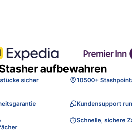
 Stasher aufbewahren
stücke sicher
10500+ Stashpoint
eitsgarantie
Kundensupport run
e
Schnelle, sichere 
fächer