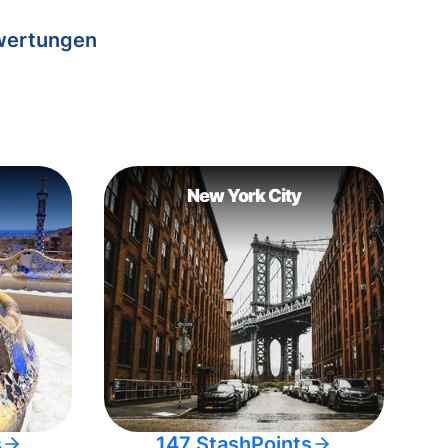
wertungen
New York City
s
147 StashPoints