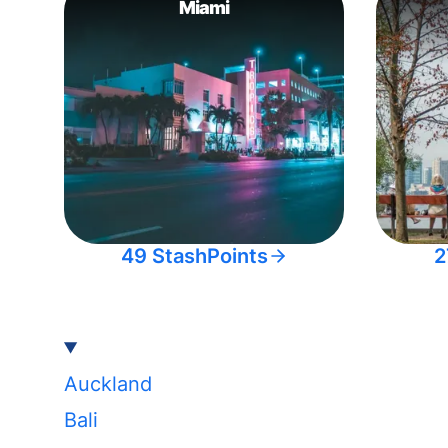
Miami
49 StashPoints
2
Auckland
Bali