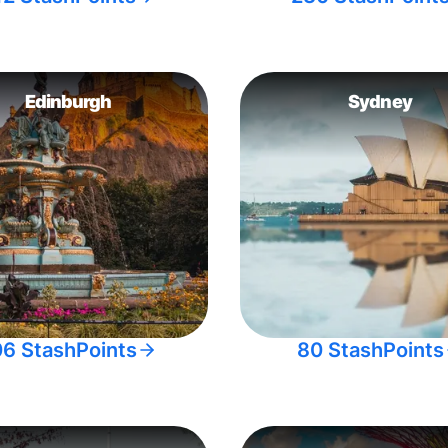
Edinburgh
Sydney
06 StashPoints
80 StashPoints