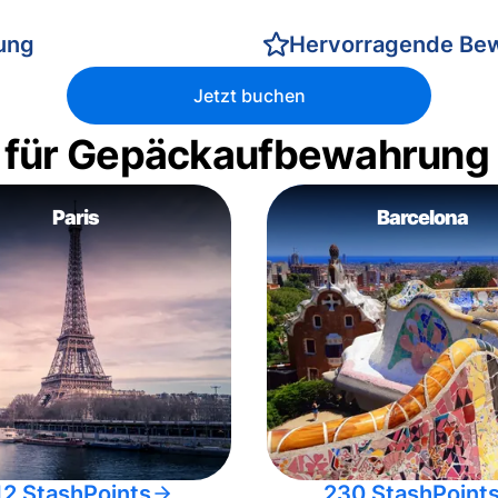
rung
Hervorragende Be
Jetzt buchen
 für Gepäckaufbewahrung
Paris
Barcelona
12 StashPoints
230 StashPoint