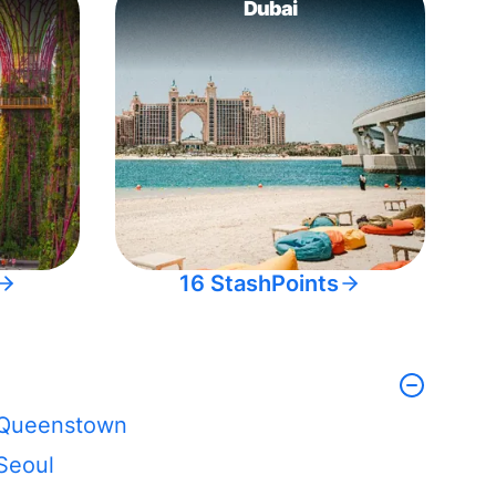
Dubai
16 StashPoints
Queenstown
Seoul