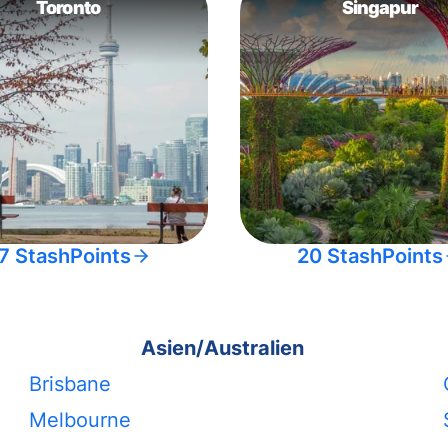
Toronto
Singapur
7 StashPoints
20 StashPoints
Asien/Australien
Brisbane
Melbourne