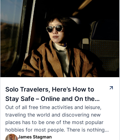
Solo Travelers, Here’s How to
Stay Safe – Online and On the
Out of all free time activities and leisure,
Road
traveling the world and discovering new
places has to be one of the most popular
hobbies for most people. There is nothing
quite like visiting a brand new city, country,
James Stagman