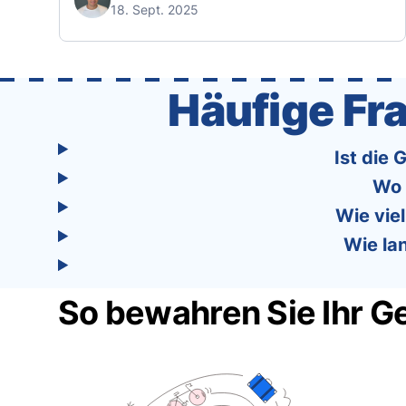
18. Sept. 2025
Tourist App Unique? Unlike standard travel
apps, Tourist combines powerful tools into
one easy-to-use platform: With Tourist, your
trip planning becomes as exciting …
Häufige F
Ist die
Wo 
Wie vie
Wie la
So bewahren Sie Ihr G