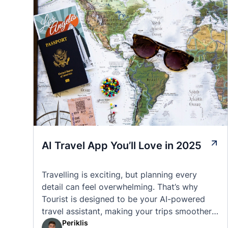
AI Travel App You’ll Love in 2025
Travelling is exciting, but planning every
detail can feel overwhelming. That’s why
Tourist is designed to be your AI-powered
travel assistant, making your trips smoother,
smarter, and stress-free. 🧭 What Makes the
Periklis