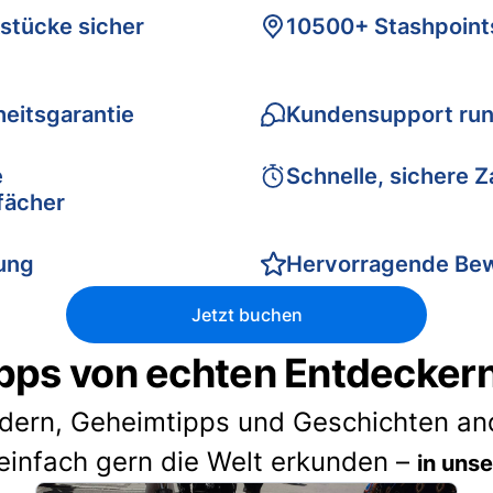
stücke sicher
10500+ Stashpoint
eitsgarantie
Kundensupport run
e
Schnelle, sichere 
fächer
rung
Hervorragende Be
Jetzt buchen
pps von echten Entdecker
idern, Geheimtipps und Geschichten and
einfach gern die Welt erkunden –
in uns