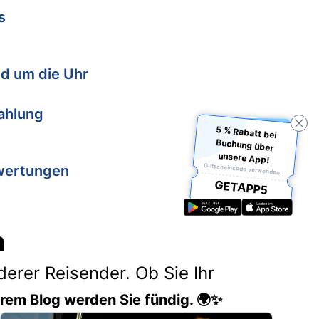
s
d um die Uhr
Zahlung
5 % Rabatt bei
Buchung über
unsere App!
Gutscheincode verwenden:
wertungen
GETAPP5
n
erer Reisender. Ob Sie Ihr
erem Blog werden Sie fündig. 🌍✨