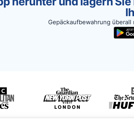
p herunter und lagern Sie
I
Gepäckaufbewahrung überall 