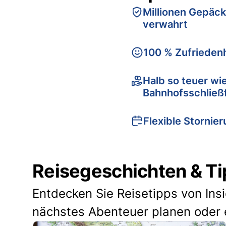
Millionen Gepäck
verwahrt
100 % Zufriedenh
Halb so teuer wi
Bahnhofsschließ
Flexible Stornie
Reisegeschichten & Ti
Entdecken Sie Reisetipps von Ins
nächstes Abenteuer planen oder 