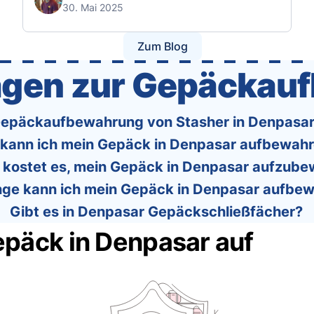
30. Mai 2025
we’ve created a detailed set of guides to help
you navigate the cabin and checked baggage
policies of over 30 international …
Zum Blog
ragen zur Gepäckau
 Gepäckaufbewahrung von Stasher in Denpasar
kann ich mein Gepäck in Denpasar aufbewah
l kostet es, mein Gepäck in Denpasar aufzub
nge kann ich mein Gepäck in Denpasar aufbe
Gibt es in Denpasar Gepäckschließfächer?
epäck in Denpasar auf