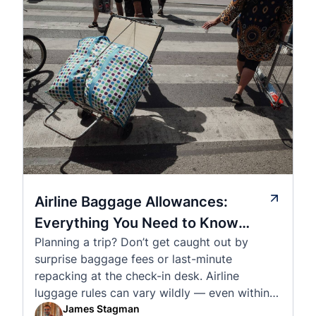
Airline Baggage Allowances:
Everything You Need to Know
Planning a trip? Don’t get caught out by
Before You Fly
surprise baggage fees or last-minute
repacking at the check-in desk. Airline
luggage rules can vary wildly — even within
the same country or alliance. That’s why
James Stagman