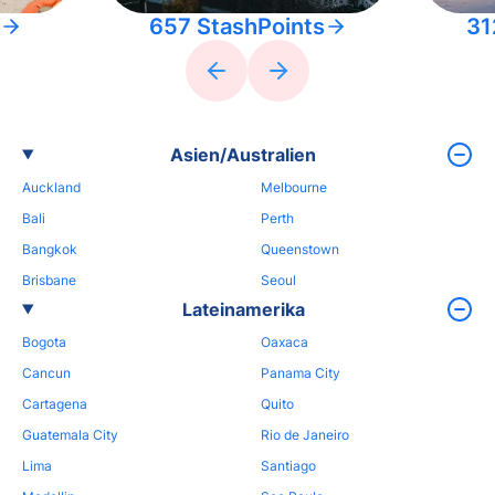
657 StashPoints
31
Asien/Australien
Auckland
Melbourne
Bali
Perth
Bangkok
Queenstown
Brisbane
Seoul
Lateinamerika
Bogota
Oaxaca
Cancun
Panama City
Cartagena
Quito
Guatemala City
Rio de Janeiro
Lima
Santiago