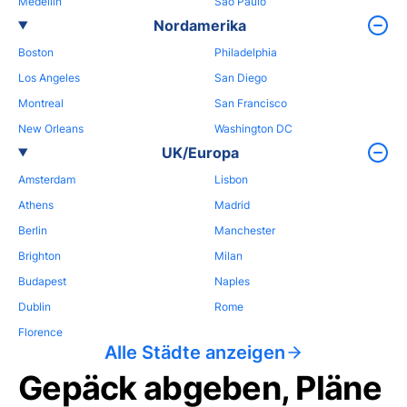
Medellin
Sao Paulo
Nordamerika
Boston
Philadelphia
Los Angeles
San Diego
Montreal
San Francisco
New Orleans
Washington DC
UK/Europa
Amsterdam
Lisbon
Athens
Madrid
Berlin
Manchester
Brighton
Milan
Budapest
Naples
Dublin
Rome
Florence
Alle Städte anzeigen
Gepäck abgeben, Pläne