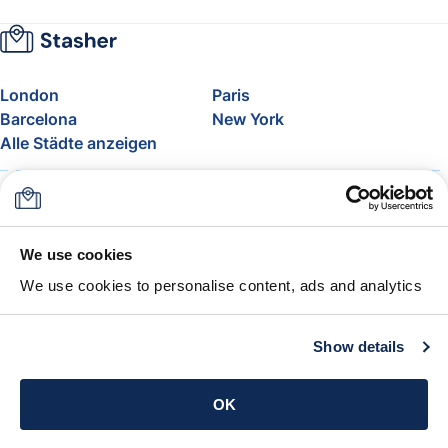
London
Paris
Barcelona
New York
Alle Städte anzeigen
Über uns
Preise
FAQ
Support
Blog
Nehmen Sie am Affiliate-
We use cookies
Programm von Stasher teil
We use cookies to personalise content, ads and analytics
Freigepäck bei Airlines
Die Stasher-Garantie
AGB
Show details
App holen
OK